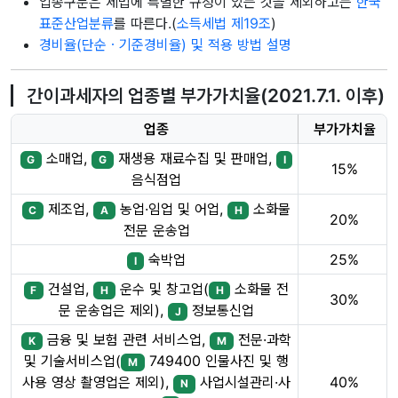
업종구분은 세법에 특별한 규정이 있는 것을 제외하고는
한국
표준산업분류
를 따른다.(
소득세법 제19조
)
경비율(단순ㆍ기준경비율) 및 적용 방법 설명
간이과세자의 업종별 부가가치율(2021.7.1. 이후)
업종
부가가치율
소매업,
재생용 재료수집 및 판매업,
G
G
I
15%
음식점업
제조업,
농업·임업 및 어업,
소화물
C
A
H
20%
전문 운송업
숙박업
25%
I
건설업,
운수 및 창고업(
소화물 전
F
H
H
30%
문 운송업은 제외),
정보통신업
J
금융 및 보험 관련 서비스업,
전문·과학
K
M
및 기술서비스업(
749400 인물사진 및 행
M
40%
사용 영상 촬영업은 제외),
사업시설관리·사
N