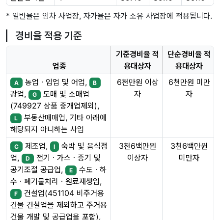
* 일반율은 임차 사업장, 자가율은 자가 소유 사업장에 적용됩니다.
경비율 적용 기준
기준경비율 적
단순경비율 적
업종
용대상자
용대상자
농업ㆍ임업 및 어업,
6천만원 이상
6천만원 미만
A
B
자
자
광업,
도매 및 소매업
G
(749927 상품 중개업제외),
부동산매매업, 기타 아래에
L
해당되지 아니하는 사업
제조업,
숙박 및 음식점
3천6백만원
3천6백만원
C
I
이상자
미만자
업,
전기ㆍ가스ㆍ증기 및
D
공기조절 공급업,
수도ㆍ하
E
수ㆍ폐기물처리ㆍ원료재생업,
건설업(451104 비주거용
F
건물 건설업을 제외하고 주거용
건물 개발 및 공급업을 포함),