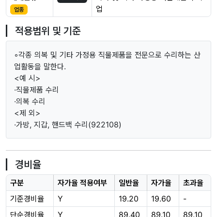
업
업종
적용범위 및 기준
◦각종 의복 및 기타 가정용 직물제품을 전문으로 수리하는 산
업활동을 말한다.
<예 시>
·직물제품 수리
·의복 수리
<제 외>
·가방, 지갑, 핸드백 수리(922108)
경비율
구분
자가율 적용여부
일반율
자가율
초과율
기준경비율
Y
19.20
19.60
-
단순경비율
Y
89.40
89.10
89.10