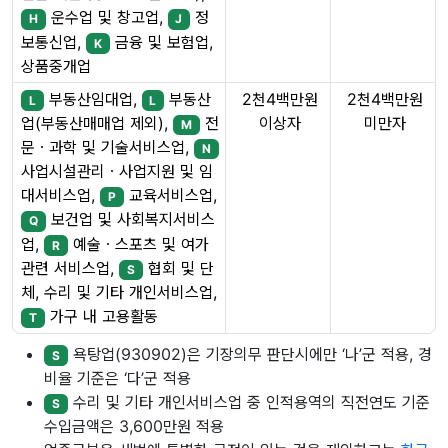
운수업 및 창고업,
정
H
J
보통신업,
금융 및 보험업,
K
상품중개업
부동산임대업,
부동산
2천4백만원
2천4백만원
L
L
이상자
미만자
업(부동산매매업 제외),
전
M
문ㆍ과학 및 기술서비스업,
N
사업시설관리ㆍ사업지원 및 임
대서비스업,
교육서비스업,
P
보건업 및 사회복지서비스
Q
업,
예술ㆍ스포츠 및 여가
R
관련 서비스업,
협회 및 단
S
체, 수리 및 기타 개인서비스업,
가구 내 고용활동
T
욕탕업(930902)은 기장의무 판단시에만 ‘나’군 적용, 경
S
비율 기준은 ‘다’군 적용
수리 및 기타 개인서비스업 중 인적용역의 직전연도 기준
S
수입금액은 3,600만원 적용