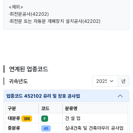
<제외>
·회전문공사(42202)
·회전문 또는 자동문 개폐장치 설치공사(42202)
연계된 업종코드
귀속년도
년
업종코드 452102 유리 및 창호 공사업
구분
코드
분류명
대분류
건 설 업
업태
F
중분류
실내건축 및 건축마무리 공사업
45