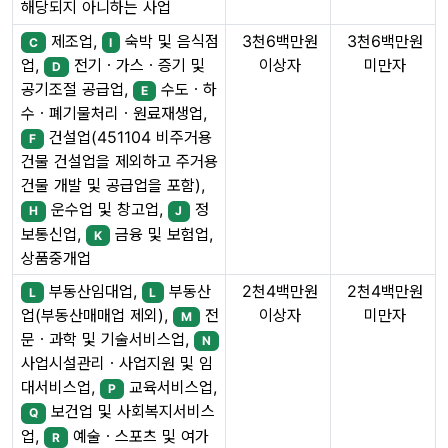
해당되지 아니하는 사업
제조업,
숙박 및 음식점
3천6백만원
3천6백만원
C
I
이상자
미만자
업,
전기ㆍ가스ㆍ증기 및
D
공기조절 공급업,
수도ㆍ하
E
수ㆍ폐기물처리ㆍ원료재생업,
건설업(451104 비주거용
F
건물 건설업을 제외하고 주거용
건물 개발 및 공급업을 포함),
운수업 및 창고업,
정
H
J
보통신업,
금융 및 보험업,
K
상품중개업
부동산임대업,
부동산
2천4백만원
2천4백만원
L
L
이상자
미만자
업(부동산매매업 제외),
전
M
문ㆍ과학 및 기술서비스업,
N
사업시설관리ㆍ사업지원 및 임
대서비스업,
교육서비스업,
P
보건업 및 사회복지서비스
Q
업,
예술ㆍ스포츠 및 여가
R