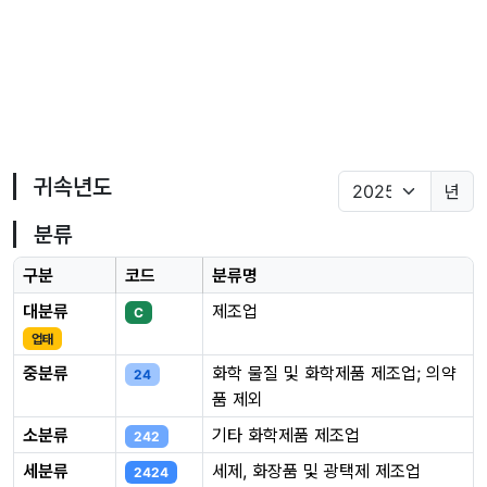
귀속년도
년
분류
구분
코드
분류명
대분류
제조업
C
업태
중분류
화학 물질 및 화학제품 제조업; 의약
24
품 제외
소분류
기타 화학제품 제조업
242
세분류
세제, 화장품 및 광택제 제조업
2424