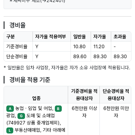
＊세탁비누 제조(→242401)
경비율
구분
자가율 적용여부
일반율
자가율
초과율
기준경비율
Y
10.80
11.20
-
단순경비율
Y
89.60
89.30
89.30
* 일반율은 임차 사업장, 자가율은 자가 소유 사업장에 적용됩니다.
경비율 적용 기준
기준경비율 적
단순경비율 적
업종
용대상자
용대상자
농업ㆍ임업 및 어업,
6천만원 이상
6천만원 미만
A
B
자
자
광업,
도매 및 소매업
G
(749927 상품 중개업제외),
부동산매매업, 기타 아래에
L