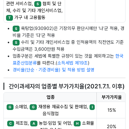
관련 서비스업,
협회 및 단
S
체, 수리 및 기타 개인서비스업,
가구 내 고용활동
T
욕탕업(930902)은 기장의무 판단시에만 ‘나’군 적용, 경
S
비율 기준은 ‘다’군 적용
수리 및 기타 개인서비스업 중 인적용역의 직전연도 기준
S
수입금액은 3,600만원 적용
업종구분은 세법에 특별한 규정이 있는 것을 제외하고는
한국
표준산업분류
를 따른다.(
소득세법 제19조
)
경비율(단순ㆍ기준경비율) 및 적용 방법 설명
간이과세자의 업종별 부가가치율(2021.7.1. 이후)
업종
부가가치율
소매업,
재생용 재료수집 및 판매업,
G
G
I
15%
음식점업
제조업,
농업·임업 및 어업,
소화물
C
A
H
20%