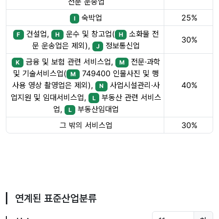
전문 운송업
숙박업
25%
I
건설업,
운수 및 창고업(
소화물 전
F
H
H
30%
문 운송업은 제외),
정보통신업
J
금융 및 보험 관련 서비스업,
전문·과학
K
M
및 기술서비스업(
749400 인물사진 및 행
M
40%
사용 영상 촬영업은 제외),
사업시설관리·사
N
업지원 및 임대서비스업,
부동산 관련 서비스
L
업,
부동산임대업
L
그 밖의 서비스업
30%
연계된 표준산업분류