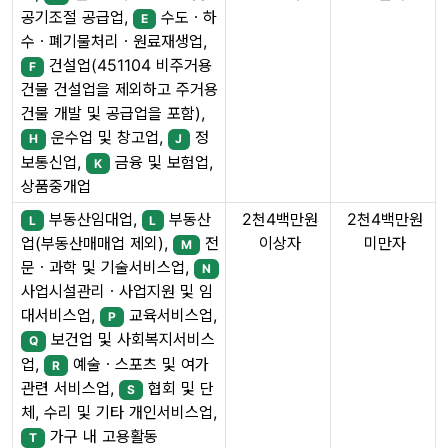
공기조절 공급업,
수도ㆍ하
E
수ㆍ폐기물처리ㆍ원료재생업,
건설업(451104 비주거용
F
건물 건설업을 제외하고 주거용
건물 개발 및 공급업을 포함),
운수업 및 창고업,
정
H
J
보통신업,
금융 및 보험업,
K
상품중개업
부동산임대업,
부동산
2천4백만원
2천4백만원
L
L
이상자
미만자
업(부동산매매업 제외),
전
M
문ㆍ과학 및 기술서비스업,
N
사업시설관리ㆍ사업지원 및 임
대서비스업,
교육서비스업,
P
보건업 및 사회복지서비스
Q
업,
예술ㆍ스포츠 및 여가
R
관련 서비스업,
협회 및 단
S
체, 수리 및 기타 개인서비스업,
가구 내 고용활동
T