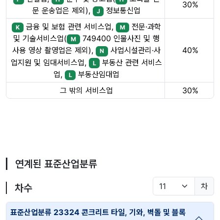
30%
문 운송업은 제외),
정보통신업
J
금융 및 보험 관련 서비스업,
전문·과학
K
M
및 기술서비스업(
749400 인물사진 및 행
M
40%
사용 영상 촬영업은 제외),
사업시설관리·사
N
업지원 및 임대서비스업,
부동산 관련 서비스
L
업,
부동산임대업
L
그 밖의 서비스업
30%
연계된 표준산업분류
차
차수
표준산업분류 23324 콘크리트 타일, 기와, 벽돌 및 블록