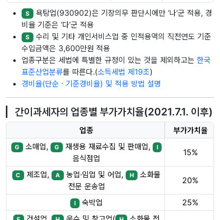
욕탕업(930902)은 기장의무 판단시에만 ‘나’군 적용, 경
S
비율 기준은 ‘다’군 적용
수리 및 기타 개인서비스업 중 인적용역의 직전연도 기준
S
수입금액은 3,600만원 적용
업종구분은 세법에 특별한 규정이 있는 것을 제외하고는
한국
표준산업분류
를 따른다.(
소득세법 제19조
)
경비율(단순ㆍ기준경비율) 및 적용 방법 설명
간이과세자의 업종별 부가가치율(2021.7.1. 이후)
업종
부가가치율
소매업,
재생용 재료수집 및 판매업,
G
G
I
15%
음식점업
제조업,
농업·임업 및 어업,
소화물
C
A
H
20%
전문 운송업
숙박업
25%
I
건설업,
운수 및 창고업(
소화물 전
F
H
H