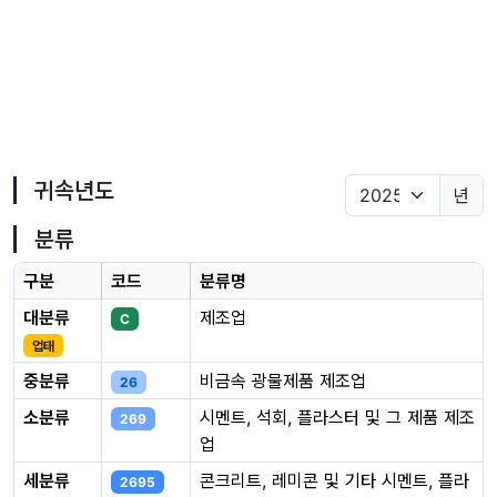
귀속년도
년
분류
구분
코드
분류명
대분류
제조업
C
업태
중분류
비금속 광물제품 제조업
26
소분류
시멘트, 석회, 플라스터 및 그 제품 제조
269
업
세분류
콘크리트, 레미콘 및 기타 시멘트, 플라
2695