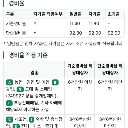
경비율
구분
자가율 적용여부
일반율
자가율
초과율
기준경비율
Y
11.40
11.80
-
단순경비율
Y
92.30
92.00
92.00
* 일반율은 임차 사업장, 자가율은 자가 소유 사업장에 적용됩니다.
경비율 적용 기준
기준경비율 적
단순경비율 적
업종
용대상자
용대상자
농업ㆍ임업 및 어업,
6천만원 이상
6천만원 미만
A
B
자
자
광업,
도매 및 소매업
G
(749927 상품 중개업제외),
부동산매매업, 기타 아래에
L
해당되지 아니하는 사업
제조업,
숙박 및 음식점
3천6백만원
3천6백만원
C
I
이상자
미만자
업,
전기ㆍ가스ㆍ증기 및
D