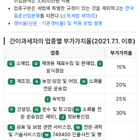
수입금액은 3,600만원 적용
업종구분은 세법에 특별한 규정이 있는 것을 제외하고는
한국
표준산업분류
를 따른다.(
소득세법 제19조
)
경비율(단순ㆍ기준경비율) 및 적용 방법 설명
간이과세자의 업종별 부가가치율(2021.7.1. 이후)
업종
부가가치율
소매업,
재생용 재료수집 및 판매업,
G
G
I
15%
음식점업
제조업,
농업·임업 및 어업,
소화물
C
A
H
20%
전문 운송업
숙박업
25%
I
건설업,
운수 및 창고업(
소화물 전
F
H
H
30%
문 운송업은 제외),
정보통신업
J
금융 및 보험 관련 서비스업,
전문·과학
K
M
및 기술서비스업(
749400 인물사진 및 행
M