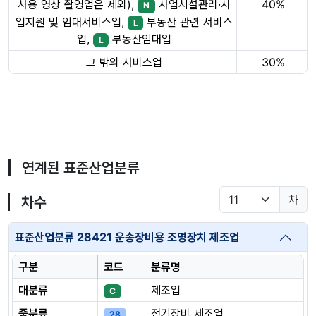
40%
사용 영상 촬영업은 제외),
사업시설관리·사
N
업지원 및 임대서비스업,
부동산 관련 서비스
L
업,
부동산임대업
L
그 밖의 서비스업
30%
연계된 표준산업분류
차
차수
표준산업분류 28421 운송장비용 조명장치 제조업
구분
코드
분류명
대분류
제조업
C
중분류
전기장비 제조업
28