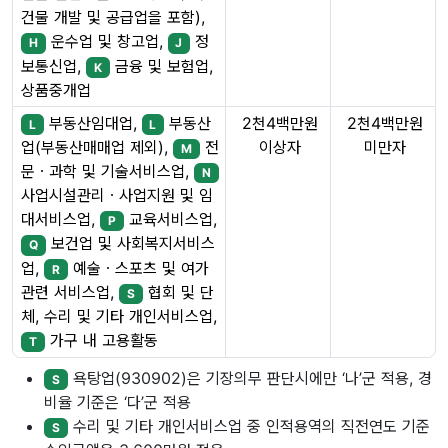
건물 개발 및 공급업을 포함),
운수업 및 창고업,
정
H
J
보통신업,
금융 및 보험업,
K
상품중개업
부동산임대업,
부동산
2천4백만원
2천4백만원
L
L
이상자
미만자
업(부동산매매업 제외),
전
M
문ㆍ과학 및 기술서비스업,
N
사업시설관리ㆍ사업지원 및 임
대서비스업,
교육서비스업,
P
보건업 및 사회복지서비스
Q
업,
예술ㆍ스포츠 및 여가
R
관련 서비스업,
협회 및 단
S
체, 수리 및 기타 개인서비스업,
가구 내 고용활동
T
욕탕업(930902)은 기장의무 판단시에만 ‘나’군 적용, 경
S
비율 기준은 ‘다’군 적용
수리 및 기타 개인서비스업 중 인적용역의 직전연도 기준
S