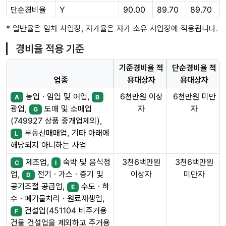
단순경비율
Y
90.00
89.70
89.70
* 일반율은 임차 사업장, 자가율은 자가 소유 사업장에 적용됩니다.
경비율 적용 기준
기준경비율 적
단순경비율 적
업종
용대상자
용대상자
농업ㆍ임업 및 어업,
6천만원 이상
6천만원 미만
A
B
자
자
광업,
도매 및 소매업
G
(749927 상품 중개업제외),
부동산매매업, 기타 아래에
L
해당되지 아니하는 사업
제조업,
숙박 및 음식점
3천6백만원
3천6백만원
C
I
이상자
미만자
업,
전기ㆍ가스ㆍ증기 및
D
공기조절 공급업,
수도ㆍ하
E
수ㆍ폐기물처리ㆍ원료재생업,
건설업(451104 비주거용
F
건물 건설업을 제외하고 주거용