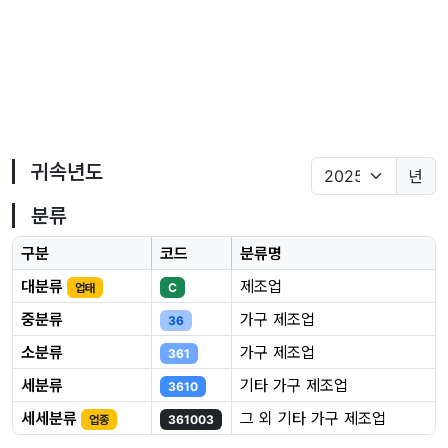
귀속년도
년
분류
구분
코드
분류명
대분류
제조업
업태
C
중분류
가구 제조업
36
소분류
가구 제조업
361
세분류
기타 가구 제조업
3610
세세분류
그 외 기타 가구 제조업
업종
361003