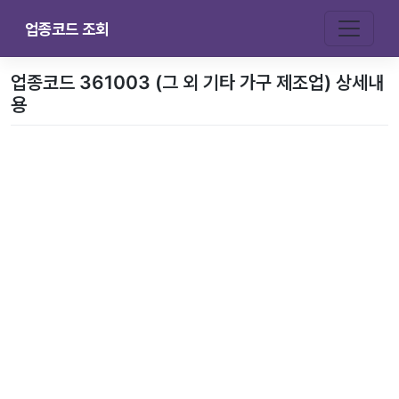
업종코드 조회
업종코드 361003 (그 외 기타 가구 제조업) 상세내
용