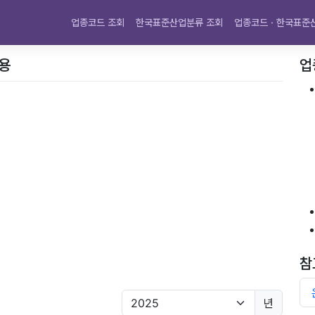
업종코드 조회
한국표준산업분류 조회
업종코드 · 한국표준
내용
업
참
년