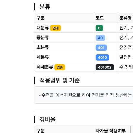
분류
구분
코드
분류명
대분류
전기, 
업태
D
중분류
전기, 
40
소분류
전기업
401
세분류
발전업
4010
세세분류
수력 
업종
401002
적용범위 및 기준
◦수력을 에너지원으로 하여 전기를 직접 생산하는
경비율
구분
자가율 적용여부