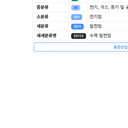
중분류
전기, 가스, 증기 및
35
소분류
전기업
351
세분류
발전업
3511
세세분류명
수력 발전업
35112
표준산업분