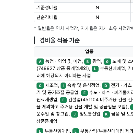
기준경비율
N
단순경비율
N
* 일반율은 임차 사업장, 자가율은 자가 소유 사업장
경비율 적용 기준
업종
농업ㆍ임업 및 어업,
광업,
도매 및 
A
B
G
(749927 상품 중개업제외),
부동산매매업, 기
L
래에 해당되지 아니하는 사업
제조업,
숙박 및 음식점업,
전기ㆍ가스
C
I
D
기 및 공기조절 공급업,
수도ㆍ하수ㆍ폐기물처
E
원료재생업,
건설업(451104 비주거용 건물 
F
을 제외하고 주거용 건물 개발 및 공급업을 포함),
운수업 및 창고업,
정보통신업,
금융 및 보
J
K
상품중개업
부동산임대업,
부동산업(부동산매매업 제외
L
L