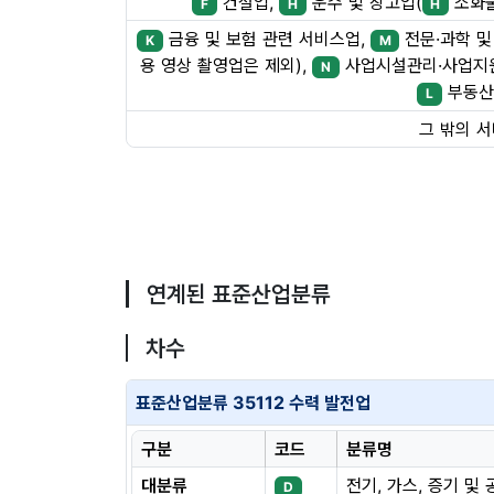
건설업,
운수 및 창고업(
소화물
F
H
H
금융 및 보험 관련 서비스업,
전문·과학 및
K
M
용 영상 촬영업은 제외),
사업시설관리·사업지원
N
부동산
L
그 밖의 
연계된 표준산업분류
차수
표준산업분류 35112 수력 발전업
구분
코드
분류명
대분류
전기, 가스, 증기 및
D