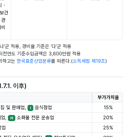
리ㆍ
보건
 관
서비
’군 적용, 경비율 기준은 ‘다’군 적용
직전연도 기준수입금액은 3,600만원 적용
제외하고는
한국표준산업분류
를 따른다.(
소득세법 제19조
)
.1. 이후)
부가가치율
집 및 판매업,
음식점업
15%
I
어업,
소화물 전문 운송업
20%
H
박업
25%