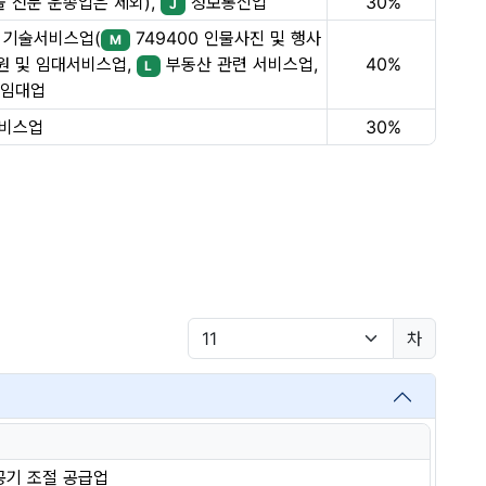
 전문 운송업은 제외),
정보통신업
30%
J
 기술서비스업(
749400 인물사진 및 행사
M
40%
 및 임대서비스업,
부동산 관련 서비스업,
L
임대업
서비스업
30%
차
 공기 조절 공급업