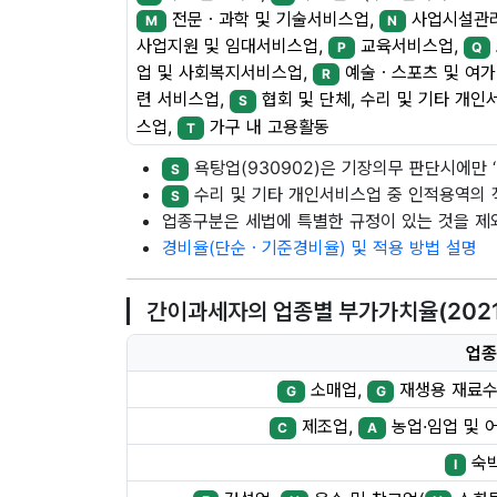
전문ㆍ과학 및 기술서비스업,
사업시설관
M
N
사업지원 및 임대서비스업,
교육서비스업,
P
Q
업 및 사회복지서비스업,
예술ㆍ스포츠 및 여가
R
련 서비스업,
협회 및 단체, 수리 및 기타 개인
S
스업,
가구 내 고용활동
T
욕탕업(930902)은 기장의무 판단시에만 ‘나
S
수리 및 기타 개인서비스업 중 인적용역의 
S
업종구분은 세법에 특별한 규정이 있는 것을 
경비율(단순ㆍ기준경비율) 및 적용 방법 설명
간이과세자의 업종별 부가가치율(2021.7
업종
소매업,
재생용 재료수
G
G
제조업,
농업·임업 및 
C
A
숙
I