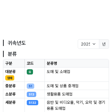
귀속년도
년
분류
구분
코드
분류명
대분류
도매 및 소매업
G
업태
중분류
도매 및 상품 중개업
51
소분류
생활용품 도매업
513
세분류
음반 및 비디오물, 악기, 오락 및 경기
5132
용품 도매업