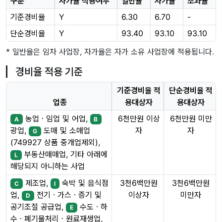
구분
자가율 적용여부
일반율
자가율
초과율
기준경비율
Y
6.30
6.70
-
단순경비율
Y
93.40
93.10
93.10
* 일반율은 임차 사업장, 자가율은 자가 소유 사업장에 적용됩니다.
경비율 적용 기준
기준경비율 적
단순경비율 적
업종
용대상자
용대상자
농업ㆍ임업 및 어업,
6천만원 이상
6천만원 미만
A
B
자
자
광업,
도매 및 소매업
G
(749927 상품 중개업제외),
부동산매매업, 기타 아래에
L
해당되지 아니하는 사업
제조업,
숙박 및 음식점
3천6백만원
3천6백만원
C
I
이상자
미만자
업,
전기ㆍ가스ㆍ증기 및
D
공기조절 공급업,
수도ㆍ하
E
수ㆍ폐기물처리ㆍ원료재생업,