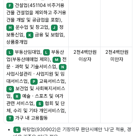
건설업(451104 비주거용
F
건물 건설업을 제외하고 주거용
건물 개발 및 공급업을 포함),
운수업 및 창고업,
정
H
J
보통신업,
금융 및 보험업,
K
상품중개업
부동산임대업,
부동산
2천4백만원
2천4백만원
L
L
이상자
미만자
업(부동산매매업 제외),
전
M
문ㆍ과학 및 기술서비스업,
N
사업시설관리ㆍ사업지원 및 임
대서비스업,
교육서비스업,
P
보건업 및 사회복지서비스
Q
업,
예술ㆍ스포츠 및 여가
R
관련 서비스업,
협회 및 단
S
체, 수리 및 기타 개인서비스업,
가구 내 고용활동
T
욕탕업(930902)은 기장의무 판단시에만 ‘나’군 적용, 경
S