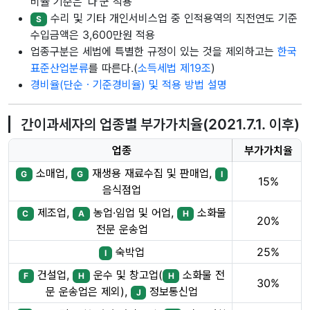
비율 기준은 ‘다’군 적용
수리 및 기타 개인서비스업 중 인적용역의 직전연도 기준
S
수입금액은 3,600만원 적용
업종구분은 세법에 특별한 규정이 있는 것을 제외하고는
한국
표준산업분류
를 따른다.(
소득세법 제19조
)
경비율(단순ㆍ기준경비율) 및 적용 방법 설명
간이과세자의 업종별 부가가치율(2021.7.1. 이후)
업종
부가가치율
소매업,
재생용 재료수집 및 판매업,
G
G
I
15%
음식점업
제조업,
농업·임업 및 어업,
소화물
C
A
H
20%
전문 운송업
숙박업
25%
I
건설업,
운수 및 창고업(
소화물 전
F
H
H
30%
문 운송업은 제외),
정보통신업
J