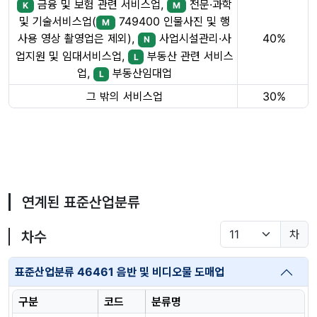
금융 및 보험 관련 서비스업,
전문·과학
K
M
및 기술서비스업(
749400 인물사진 및 행
M
40%
사용 영상 촬영업은 제외),
사업시설관리·사
N
업지원 및 임대서비스업,
부동산 관련 서비스
L
업,
부동산임대업
L
그 밖의 서비스업
30%
연계된 표준산업분류
차
차수
표준산업분류 46461 음반 및 비디오물 도매업
구분
코드
분류명