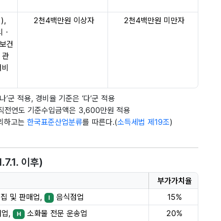
),
2천4백만원 이상자
2천4백만원 미만자
리ㆍ
보건
 관
서비
’군 적용, 경비율 기준은 ‘다’군 적용
직전연도 기준수입금액은 3,600만원 적용
제외하고는
한국표준산업분류
를 따른다.(
소득세법 제19조
)
.1. 이후)
부가가치율
집 및 판매업,
음식점업
15%
I
어업,
소화물 전문 운송업
20%
H