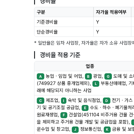
경비율
구분
자가율 적용여부
기준경비율
Y
단순경비율
Y
* 일반율은 임차 사업장, 자가율은 자가 소유 사업장
경비율 적용 기준
업종
농업ㆍ임업 및 어업,
광업,
도매 및 
A
B
G
(749927 상품 중개업제외),
부동산매매업, 기
L
래에 해당되지 아니하는 사업
제조업,
숙박 및 음식점업,
전기ㆍ가스
C
I
D
기 및 공기조절 공급업,
수도ㆍ하수ㆍ폐기물처
E
원료재생업,
건설업(451104 비주거용 건물 
F
을 제외하고 주거용 건물 개발 및 공급업을 포함),
운수업 및 창고업,
정보통신업,
금융 및 보
J
K