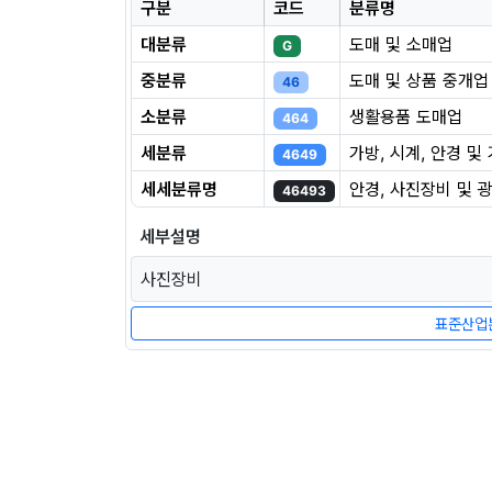
구분
코드
분류명
대분류
도매 및 소매업
G
중분류
도매 및 상품 중개업
46
소분류
생활용품 도매업
464
세분류
가방, 시계, 안경 
4649
세세분류명
안경, 사진장비 및 
46493
세부설명
사진장비
표준산업분