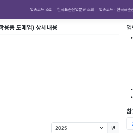
업종코드 조회
한국표준산업분류 조회
업종코드 · 한국표준
광학용품 도매업) 상세내용
업
참
년