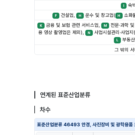
숙
I
건설업,
운수 및 창고업(
소화물
F
H
H
금융 및 보험 관련 서비스업,
전문·과학 및
K
M
용 영상 촬영업은 제외),
사업시설관리·사업지원
N
부동산
L
그 밖의 
연계된 표준산업분류
차수
표준산업분류 46493 안경, 사진장비 및 광학용품