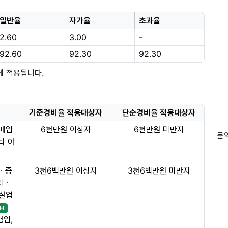
일반율
자가율
초과율
2.60
3.00
-
92.60
92.30
92.30
에 적용됩니다.
기준경비율 적용대상자
단순경비율 적용대상자
소매업
6천만원 이상자
6천만원 미만자
문의
타 아
ㆍ증
3천6백만원 이상자
3천6백만원 미만자
리ㆍ
건설업
H
험업,