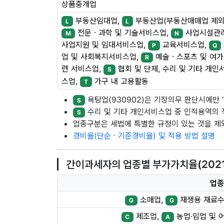
상품중개업
부동산임대업,
부동산업(부동산매매업 제외
L
L
전문ㆍ과학 및 기술서비스업,
사업시설관
M
N
사업지원 및 임대서비스업,
교육서비스업,
P
Q
업 및 사회복지서비스업,
예술ㆍ스포츠 및 여가
R
련 서비스업,
협회 및 단체, 수리 및 기타 개인
S
스업,
가구 내 고용활동
T
욕탕업(930902)은 기장의무 판단시에만 ‘나
S
수리 및 기타 개인서비스업 중 인적용역의 
S
업종구분은 세법에 특별한 규정이 있는 것을 
경비율(단순ㆍ기준경비율) 및 적용 방법 설명
간이과세자의 업종별 부가가치율(2021.7
업종
소매업,
재생용 재료수
G
G
제조업,
농업·임업 및 
C
A