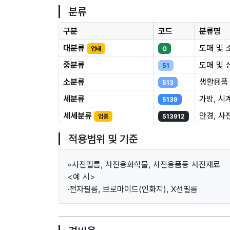
분류
구분
코드
분류명
대분류
도매 및 
업태
G
중분류
도매 및 
51
소분류
생활용품
513
세분류
가방, 시
5139
세세분류
안경, 사
업종
513912
적용범위 및 기준
◦사진필름, 사진용화학물, 사진용품등 사진재료
<예 시>
·전자필름, 브로마이드(인화지), X선필름