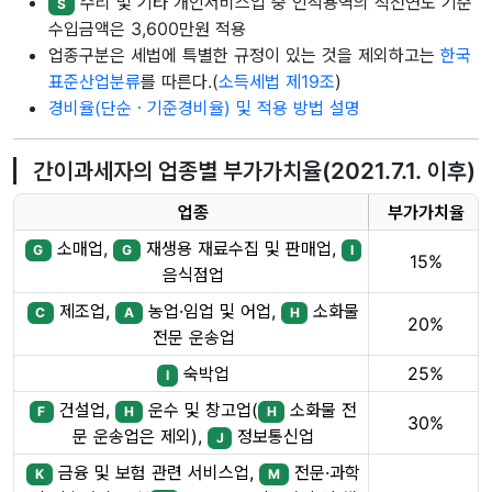
수리 및 기타 개인서비스업 중 인적용역의 직전연도 기준
S
수입금액은 3,600만원 적용
업종구분은 세법에 특별한 규정이 있는 것을 제외하고는
한국
표준산업분류
를 따른다.(
소득세법 제19조
)
경비율(단순ㆍ기준경비율) 및 적용 방법 설명
간이과세자의 업종별 부가가치율(2021.7.1. 이후)
업종
부가가치율
소매업,
재생용 재료수집 및 판매업,
G
G
I
15%
음식점업
제조업,
농업·임업 및 어업,
소화물
C
A
H
20%
전문 운송업
숙박업
25%
I
건설업,
운수 및 창고업(
소화물 전
F
H
H
30%
문 운송업은 제외),
정보통신업
J
금융 및 보험 관련 서비스업,
전문·과학
K
M