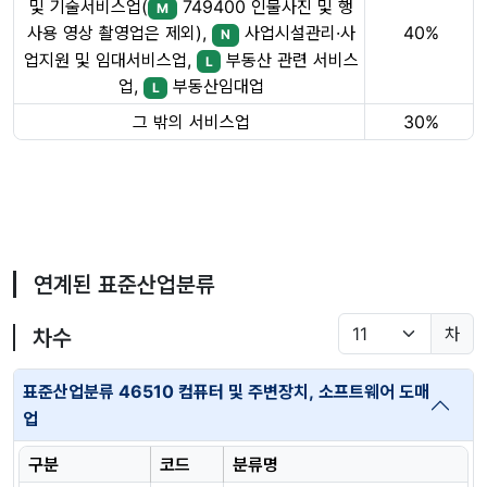
및 기술서비스업(
749400 인물사진 및 행
M
40%
사용 영상 촬영업은 제외),
사업시설관리·사
N
업지원 및 임대서비스업,
부동산 관련 서비스
L
업,
부동산임대업
L
그 밖의 서비스업
30%
연계된 표준산업분류
차
차수
표준산업분류 46510 컴퓨터 및 주변장치, 소프트웨어 도매
업
구분
코드
분류명