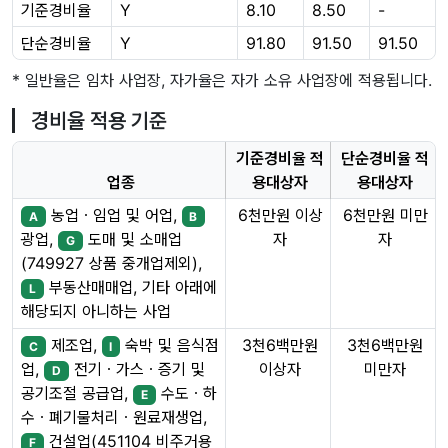
기준경비율
Y
8.10
8.50
-
단순경비율
Y
91.80
91.50
91.50
* 일반율은 임차 사업장, 자가율은 자가 소유 사업장에 적용됩니다.
경비율 적용 기준
기준경비율 적
단순경비율 적
업종
용대상자
용대상자
농업ㆍ임업 및 어업,
6천만원 이상
6천만원 미만
A
B
자
자
광업,
도매 및 소매업
G
(749927 상품 중개업제외),
부동산매매업, 기타 아래에
L
해당되지 아니하는 사업
제조업,
숙박 및 음식점
3천6백만원
3천6백만원
C
I
이상자
미만자
업,
전기ㆍ가스ㆍ증기 및
D
공기조절 공급업,
수도ㆍ하
E
수ㆍ폐기물처리ㆍ원료재생업,
건설업(451104 비주거용
F