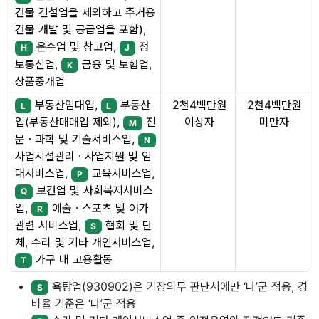
건물 건설업을 제외하고 주거용
건물 개발 및 공급업을 포함),
운수업 및 창고업,
정
H
J
보통신업,
금융 및 보험업,
K
상품중개업
부동산임대업,
부동산
2천4백만원
2천4백만원
L
L
이상자
미만자
업(부동산매매업 제외),
전
M
문ㆍ과학 및 기술서비스업,
N
사업시설관리ㆍ사업지원 및 임
대서비스업,
교육서비스업,
P
보건업 및 사회복지서비스
Q
업,
예술ㆍ스포츠 및 여가
R
관련 서비스업,
협회 및 단
S
체, 수리 및 기타 개인서비스업,
가구 내 고용활동
T
욕탕업(930902)은 기장의무 판단시에만 ‘나’군 적용, 경
S
비율 기준은 ‘다’군 적용