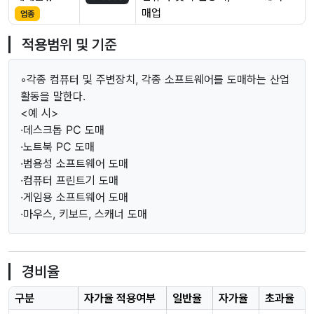
매업
업종
적용범위 및 기준
◦각종 컴퓨터 및 주변장치, 각종 소프트웨어를 도매하는 산업
활동을 말한다.
<예 시>
·데스크톱 PC 도매
·노트북 PC 도매
·범용성 소프트웨어 도매
·컴퓨터 프린트기 도매
·게임용 소프트웨어 도매
·마우스, 키보드, 스캐너 도매
경비율
구분
자가율 적용여부
일반율
자가율
초과율