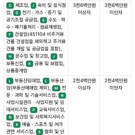
제조업,
숙박 및 음식점
3천6백만원
3천6백만원
C
I
이상자
미만자
업,
전기ㆍ가스ㆍ증기 및
D
공기조절 공급업,
수도ㆍ하
E
수ㆍ폐기물처리ㆍ원료재생업,
건설업(451104 비주거용
F
건물 건설업을 제외하고 주거용
건물 개발 및 공급업을 포함),
운수업 및 창고업,
정
H
J
보통신업,
금융 및 보험업,
K
상품중개업
부동산임대업,
부동산
2천4백만원
2천4백만원
L
L
이상자
미만자
업(부동산매매업 제외),
전
M
문ㆍ과학 및 기술서비스업,
N
사업시설관리ㆍ사업지원 및 임
대서비스업,
교육서비스업,
P
보건업 및 사회복지서비스
Q
업,
예술ㆍ스포츠 및 여가
R
관련 서비스업,
협회 및 단
S