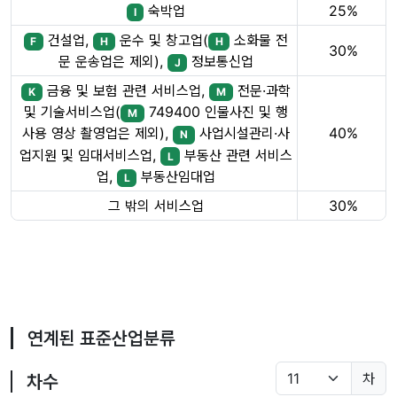
숙박업
25%
I
건설업,
운수 및 창고업(
소화물 전
F
H
H
30%
문 운송업은 제외),
정보통신업
J
금융 및 보험 관련 서비스업,
전문·과학
K
M
및 기술서비스업(
749400 인물사진 및 행
M
40%
사용 영상 촬영업은 제외),
사업시설관리·사
N
업지원 및 임대서비스업,
부동산 관련 서비스
L
업,
부동산임대업
L
그 밖의 서비스업
30%
연계된 표준산업분류
차
차수