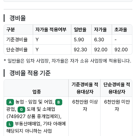
경비율
구분
자가율 적용여부
일반율
자가율
초과율
기준경비율
Y
5.90
6.30
-
단순경비율
Y
92.30
92.00
92.00
* 일반율은 임차 사업장, 자가율은 자가 소유 사업장에 적용됩니다.
경비율 적용 기준
기준경비율 적
단순경비율 적
업종
용대상자
용대상자
농업ㆍ임업 및 어업,
6천만원 이상
6천만원 미만
A
B
자
자
광업,
도매 및 소매업
G
(749927 상품 중개업제외),
부동산매매업, 기타 아래에
L
해당되지 아니하는 사업