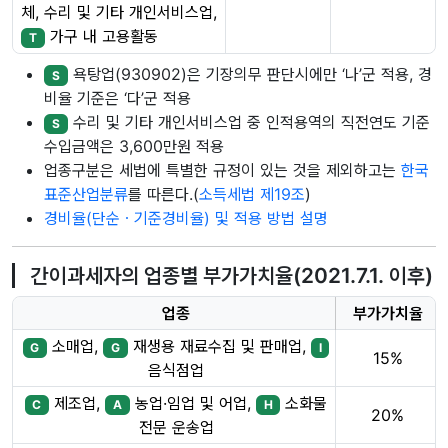
체, 수리 및 기타 개인서비스업,
가구 내 고용활동
T
욕탕업(930902)은 기장의무 판단시에만 ‘나’군 적용, 경
S
비율 기준은 ‘다’군 적용
수리 및 기타 개인서비스업 중 인적용역의 직전연도 기준
S
수입금액은 3,600만원 적용
업종구분은 세법에 특별한 규정이 있는 것을 제외하고는
한국
표준산업분류
를 따른다.(
소득세법 제19조
)
경비율(단순ㆍ기준경비율) 및 적용 방법 설명
간이과세자의 업종별 부가가치율(2021.7.1. 이후)
업종
부가가치율
소매업,
재생용 재료수집 및 판매업,
G
G
I
15%
음식점업
제조업,
농업·임업 및 어업,
소화물
C
A
H
20%
전문 운송업