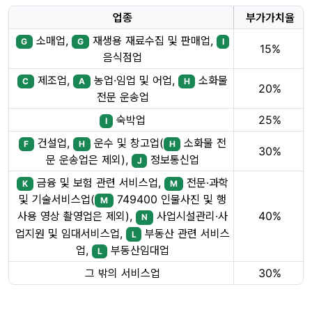
업종
부가가치율
소매업,
재생용 재료수집 및 판매업,
G
G
I
15%
음식점업
제조업,
농업·임업 및 어업,
소화물
C
A
H
20%
전문 운송업
숙박업
25%
I
건설업,
운수 및 창고업(
소화물 전
F
H
H
30%
문 운송업은 제외),
정보통신업
J
금융 및 보험 관련 서비스업,
전문·과학
K
M
및 기술서비스업(
749400 인물사진 및 행
M
40%
사용 영상 촬영업은 제외),
사업시설관리·사
N
업지원 및 임대서비스업,
부동산 관련 서비스
L
업,
부동산임대업
L
그 밖의 서비스업
30%