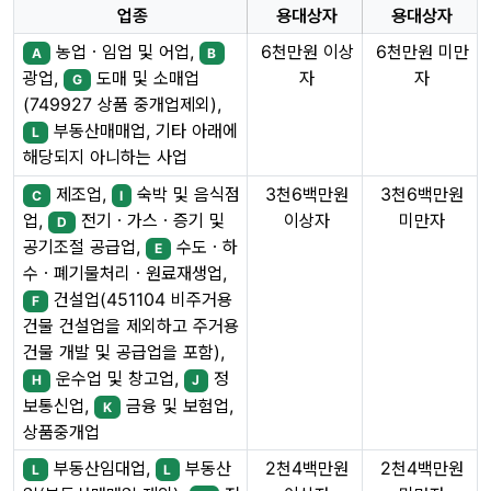
업종
용대상자
용대상자
농업ㆍ임업 및 어업,
6천만원 이상
6천만원 미만
A
B
자
자
광업,
도매 및 소매업
G
(749927 상품 중개업제외),
부동산매매업, 기타 아래에
L
해당되지 아니하는 사업
제조업,
숙박 및 음식점
3천6백만원
3천6백만원
C
I
이상자
미만자
업,
전기ㆍ가스ㆍ증기 및
D
공기조절 공급업,
수도ㆍ하
E
수ㆍ폐기물처리ㆍ원료재생업,
건설업(451104 비주거용
F
건물 건설업을 제외하고 주거용
건물 개발 및 공급업을 포함),
운수업 및 창고업,
정
H
J
보통신업,
금융 및 보험업,
K
상품중개업
부동산임대업,
부동산
2천4백만원
2천4백만원
L
L