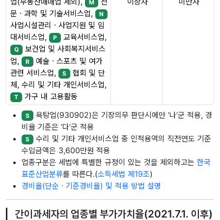
이상자
미만자
업(부동산매매업 제외),
전
M
문ㆍ과학 및 기술서비스업,
N
사업시설관리ㆍ사업지원 및 임
대서비스업,
교육서비스업,
P
보건업 및 사회복지서비스
Q
업,
예술ㆍ스포츠 및 여가
R
관련 서비스업,
협회 및 단
S
체, 수리 및 기타 개인서비스업,
가구 내 고용활동
T
욕탕업(930902)은 기장의무 판단시에만 ‘나’군 적용, 경
S
비율 기준은 ‘다’군 적용
수리 및 기타 개인서비스업 중 인적용역의 직전연도 기준
S
수입금액은 3,600만원 적용
업종구분은 세법에 특별한 규정이 있는 것을 제외하고는
한국
표준산업분류
를 따른다.(
소득세법 제19조
)
경비율(단순ㆍ기준경비율) 및 적용 방법 설명
간이과세자의 업종별 부가가치율(2021.7.1. 이후)