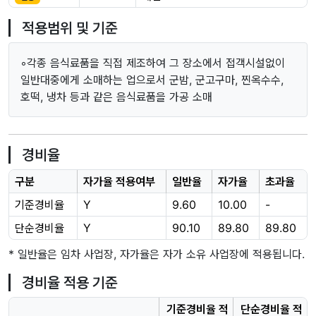
적용범위 및 기준
◦각종 음식료품을 직접 제조하여 그 장소에서 접객시설없이
일반대중에게 소매하는 업으로서 군밤, 군고구마, 찐옥수수,
호떡, 냉차 등과 같은 음식료품을 가공 소매
경비율
구분
자가율 적용여부
일반율
자가율
초과율
기준경비율
Y
9.60
10.00
-
단순경비율
Y
90.10
89.80
89.80
* 일반율은 임차 사업장, 자가율은 자가 소유 사업장에 적용됩니다.
경비율 적용 기준
기준경비율 적
단순경비율 적