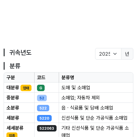
귀속년도
년
분류
구분
코드
분류명
대분류
도매 및 소매업
업태
G
중분류
소매업; 자동차 제외
52
소분류
음ㆍ식료품 및 담배 소매업
522
세분류
신선식품 및 단순 가공식품 소매업
5220
세세분류
기타 신선식품 및 단순 가공식품 소
522063
매업
업종