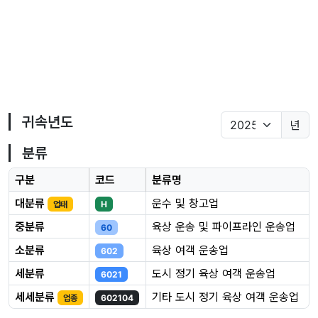
귀속년도
년
분류
구분
코드
분류명
대분류
운수 및 창고업
업태
H
중분류
육상 운송 및 파이프라인 운송업
60
소분류
육상 여객 운송업
602
세분류
도시 정기 육상 여객 운송업
6021
세세분류
기타 도시 정기 육상 여객 운송업
업종
602104