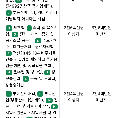
G
(749927 상품 중개업제외),
부동산매매업, 기타 아래에
L
해당되지 아니하는 사업
제조업,
숙박 및 음식점
3천6백만원
3천6백만원
C
I
이상자
미만자
업,
전기ㆍ가스ㆍ증기 및
D
공기조절 공급업,
수도ㆍ하
E
수ㆍ폐기물처리ㆍ원료재생업,
건설업(451104 비주거용
F
건물 건설업을 제외하고 주거용
건물 개발 및 공급업을 포함),
운수업 및 창고업,
정
H
J
보통신업,
금융 및 보험업,
K
상품중개업
부동산임대업,
부동산
2천4백만원
2천4백만원
L
L
이상자
미만자
업(부동산매매업 제외),
전
M
문ㆍ과학 및 기술서비스업,
N
사업시설관리ㆍ사업지원 및 임