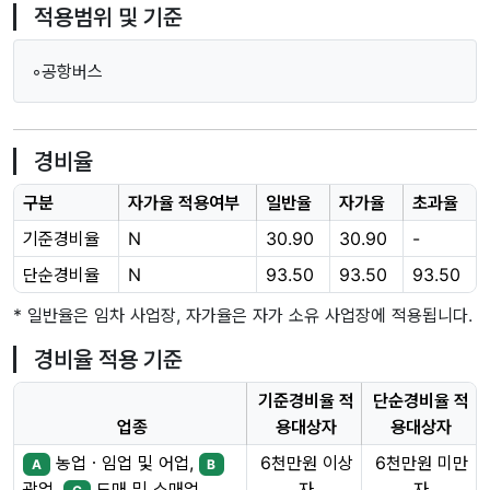
적용범위 및 기준
◦공항버스
경비율
구분
자가율 적용여부
일반율
자가율
초과율
기준경비율
N
30.90
30.90
-
단순경비율
N
93.50
93.50
93.50
* 일반율은 임차 사업장, 자가율은 자가 소유 사업장에 적용됩니다.
경비율 적용 기준
기준경비율 적
단순경비율 적
업종
용대상자
용대상자
농업ㆍ임업 및 어업,
6천만원 이상
6천만원 미만
A
B
자
자
광업,
도매 및 소매업