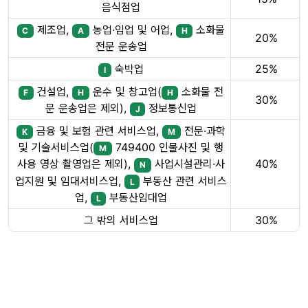
음식점업
제조업,
농업·임업 및 어업,
소화물
C
A
H
20%
전문 운송업
숙박업
25%
I
건설업,
운수 및 창고업(
소화물 전
F
H
H
30%
문 운송업은 제외),
정보통신업
J
금융 및 보험 관련 서비스업,
전문·과학
K
M
및 기술서비스업(
749400 인물사진 및 행
M
40%
사용 영상 촬영업은 제외),
사업시설관리·사
N
업지원 및 임대서비스업,
부동산 관련 서비스
L
업,
부동산임대업
L
그 밖의 서비스업
30%