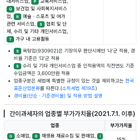
대서비스업,
교육서비스업,
P
보건업 및 사회복지서비스
Q
업,
예술ㆍ스포츠 및 여가
R
관련 서비스업,
협회 및 단
S
체, 수리 및 기타 개인서비스업,
가구 내 고용활동
T
욕탕업(930902)은 기장의무 판단시에만 ‘나’군 적용, 경
S
비율 기준은 ‘다’군 적용
수리 및 기타 개인서비스업 중 인적용역의 직전연도 기준
S
수입금액은 3,600만원 적용
업종구분은 세법에 특별한 규정이 있는 것을 제외하고는
한국
표준산업분류
를 따른다.(
소득세법 제19조
)
경비율(단순ㆍ기준경비율) 및 적용 방법 설명
간이과세자의 업종별 부가가치율(2021.7.1. 이후)
업종
부가가치율
소매업,
재생용 재료수집 및 판매업,
G
G
I
15%