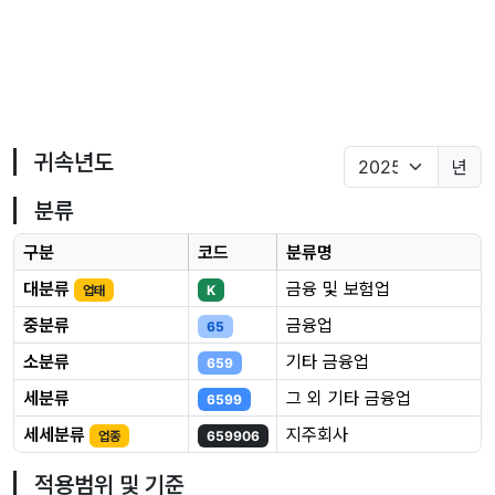
귀속년도
년
분류
구분
코드
분류명
대분류
금융 및 보험업
업태
K
중분류
금융업
65
소분류
기타 금융업
659
세분류
그 외 기타 금융업
6599
세세분류
지주회사
업종
659906
적용범위 및 기준