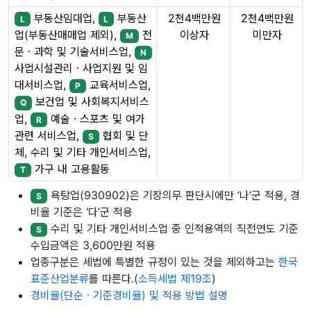
부동산임대업,
부동산
2천4백만원
2천4백만원
L
L
이상자
미만자
업(부동산매매업 제외),
전
M
문ㆍ과학 및 기술서비스업,
N
사업시설관리ㆍ사업지원 및 임
대서비스업,
교육서비스업,
P
보건업 및 사회복지서비스
Q
업,
예술ㆍ스포츠 및 여가
R
관련 서비스업,
협회 및 단
S
체, 수리 및 기타 개인서비스업,
가구 내 고용활동
T
욕탕업(930902)은 기장의무 판단시에만 ‘나’군 적용, 경
S
비율 기준은 ‘다’군 적용
수리 및 기타 개인서비스업 중 인적용역의 직전연도 기준
S
수입금액은 3,600만원 적용
업종구분은 세법에 특별한 규정이 있는 것을 제외하고는
한국
표준산업분류
를 따른다.(
소득세법 제19조
)
경비율(단순ㆍ기준경비율) 및 적용 방법 설명