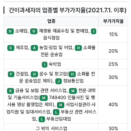
간이과세자의 업종별 부가가치율(2021.7.1. 이후)
업종
부가가치율
소매업,
재생용 재료수집 및 판매업,
G
G
I
15%
음식점업
제조업,
농업·임업 및 어업,
소화물
C
A
H
20%
전문 운송업
숙박업
25%
I
건설업,
운수 및 창고업(
소화물 전
F
H
H
30%
문 운송업은 제외),
정보통신업
J
금융 및 보험 관련 서비스업,
전문·과학
K
M
및 기술서비스업(
749400 인물사진 및 행
M
40%
사용 영상 촬영업은 제외),
사업시설관리·사
N
업지원 및 임대서비스업,
부동산 관련 서비스
L
업,
부동산임대업
L
그 밖의 서비스업
30%