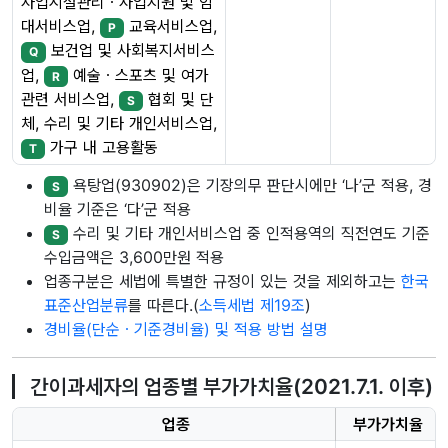
사업시설관리ㆍ사업지원 및 임
대서비스업,
교육서비스업,
P
보건업 및 사회복지서비스
Q
업,
예술ㆍ스포츠 및 여가
R
관련 서비스업,
협회 및 단
S
체, 수리 및 기타 개인서비스업,
가구 내 고용활동
T
욕탕업(930902)은 기장의무 판단시에만 ‘나’군 적용, 경
S
비율 기준은 ‘다’군 적용
수리 및 기타 개인서비스업 중 인적용역의 직전연도 기준
S
수입금액은 3,600만원 적용
업종구분은 세법에 특별한 규정이 있는 것을 제외하고는
한국
표준산업분류
를 따른다.(
소득세법 제19조
)
경비율(단순ㆍ기준경비율) 및 적용 방법 설명
간이과세자의 업종별 부가가치율(2021.7.1. 이후)
업종
부가가치율