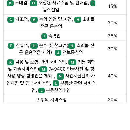
소매업,
재생용 재료수집 및 판매업,
G
G
I
15%
음식점업
제조업,
농업·임업 및 어업,
소화물
C
A
H
20%
전문 운송업
숙박업
25%
I
건설업,
운수 및 창고업(
소화물 전
F
H
H
30%
문 운송업은 제외),
정보통신업
J
금융 및 보험 관련 서비스업,
전문·과학
K
M
및 기술서비스업(
749400 인물사진 및 행
M
40%
사용 영상 촬영업은 제외),
사업시설관리·사
N
업지원 및 임대서비스업,
부동산 관련 서비스
L
업,
부동산임대업
L
그 밖의 서비스업
30%