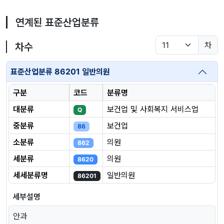
연계된 표준산업분류
차
차수
표준산업분류 86201 일반의원
구분
코드
분류명
대분류
보건업 및 사회복지 서비스업
Q
중분류
보건업
86
소분류
의원
862
세분류
의원
8620
세세분류명
일반의원
86201
세부설명
안과