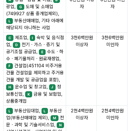
자
자
광업,
도매 및 소매업
G
(749927 상품 중개업제외),
부동산매매업, 기타 아래에
L
해당되지 아니하는 사업
제조업,
숙박 및 음식점
3천6백만원
3천6백만원
C
I
이상자
미만자
업,
전기ㆍ가스ㆍ증기 및
D
공기조절 공급업,
수도ㆍ하
E
수ㆍ폐기물처리ㆍ원료재생업,
건설업(451104 비주거용
F
건물 건설업을 제외하고 주거용
건물 개발 및 공급업을 포함),
운수업 및 창고업,
정
H
J
보통신업,
금융 및 보험업,
K
상품중개업
부동산임대업,
부동산
2천4백만원
2천4백만원
L
L
이상자
미만자
업(부동산매매업 제외),
전
M
문ㆍ과학 및 기술서비스업,
N