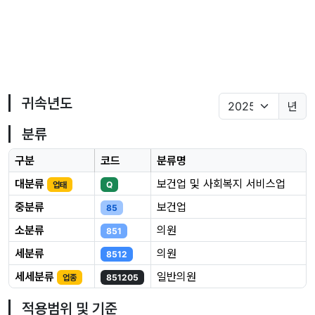
귀속년도
년
분류
구분
코드
분류명
대분류
보건업 및 사회복지 서비스업
업태
Q
중분류
보건업
85
소분류
의원
851
세분류
의원
8512
세세분류
일반의원
업종
851205
적용범위 및 기준