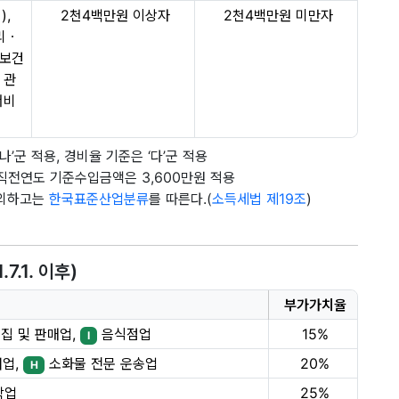
),
2천4백만원 이상자
2천4백만원 미만자
리ㆍ
보건
 관
서비
’군 적용, 경비율 기준은 ‘다’군 적용
직전연도 기준수입금액은 3,600만원 적용
제외하고는
한국표준산업분류
를 따른다.(
소득세법 제19조
)
.1. 이후)
부가가치율
집 및 판매업,
음식점업
15%
I
어업,
소화물 전문 운송업
20%
H
박업
25%