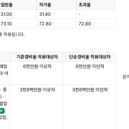
일반율
자가율
초과율
31.00
31.40
-
73.10
72.80
72.80
에 적용됩니다.
기준경비율 적용대상자
단순경비율 적용대상자
소매업
6천만원 이상자
6천만원 미만자
타 아
문의
ㆍ증
3천6백만원 이상자
3천6백만원 미만자
리ㆍ
건설업
H
험업,