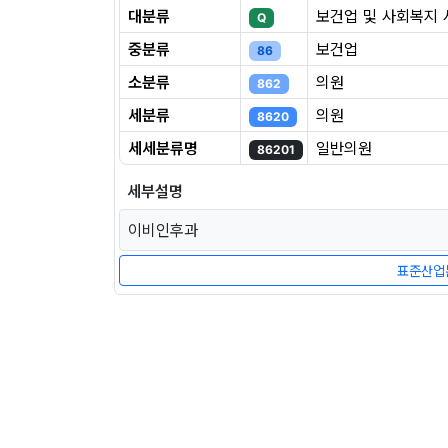
대분류
보건업 및 사회복지
Q
중분류
보건업
86
소분류
의원
862
세분류
의원
8620
세세분류명
일반의원
86201
세부설명
이비인후과
표준산업분