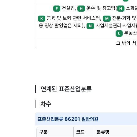
건설업,
운수 및 창고업(
소화물
F
H
H
금융 및 보험 관련 서비스업,
전문·과학 및
K
M
용 영상 촬영업은 제외),
사업시설관리·사업지원
N
부동산
L
그 밖의 
연계된 표준산업분류
차수
표준산업분류 86201 일반의원
구분
코드
분류명