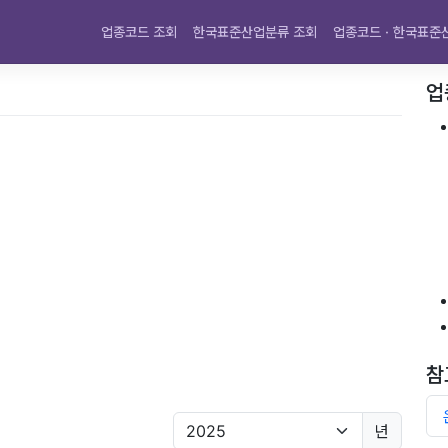
업종코드 조회
한국표준산업분류 조회
업종코드 · 한국표준
업
참
년