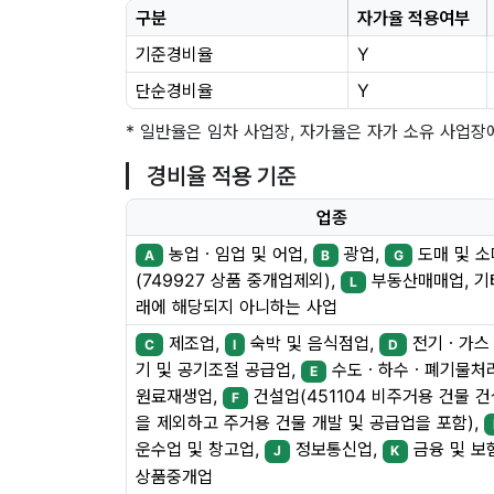
구분
자가율 적용여부
기준경비율
Y
단순경비율
Y
* 일반율은 임차 사업장, 자가율은 자가 소유 사업장
경비율 적용 기준
업종
농업ㆍ임업 및 어업,
광업,
도매 및 
A
B
G
(749927 상품 중개업제외),
부동산매매업, 기
L
래에 해당되지 아니하는 사업
제조업,
숙박 및 음식점업,
전기ㆍ가스
C
I
D
기 및 공기조절 공급업,
수도ㆍ하수ㆍ폐기물처
E
원료재생업,
건설업(451104 비주거용 건물 
F
을 제외하고 주거용 건물 개발 및 공급업을 포함),
운수업 및 창고업,
정보통신업,
금융 및 보
J
K
상품중개업