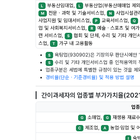
부동산임대업,
부동산업(부동산매매업 제외
L
L
전문ㆍ과학 및 기술서비스업,
사업시설관
M
N
사업지원 및 임대서비스업,
교육서비스업,
P
Q
업 및 사회복지서비스업,
예술ㆍ스포츠 및 여가
R
련 서비스업,
협회 및 단체, 수리 및 기타 개인
S
스업,
가구 내 고용활동
T
욕탕업(930902)은 기장의무 판단시에만 ‘나
S
수리 및 기타 개인서비스업 중 인적용역의 
S
업종구분은 세법에 특별한 규정이 있는 것을 
경비율(단순ㆍ기준경비율) 및 적용 방법 설명
간이과세자의 업종별 부가가치율(2021.7
업종
소매업,
재생용 재료수
G
G
제조업,
농업·임업 및 
C
A
숙
I