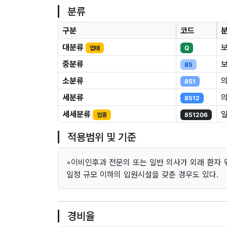
분류
구분
코드
대분류
업태
Q
중분류
85
소분류
851
세분류
8512
세세분류
업종
851206
적용범위 및 기준
◦이비인후과 전문의 또는 일반 의사가 외래 환자 
일정 규모 이하의 입원시설을 갖춘 경우도 있다.
경비율