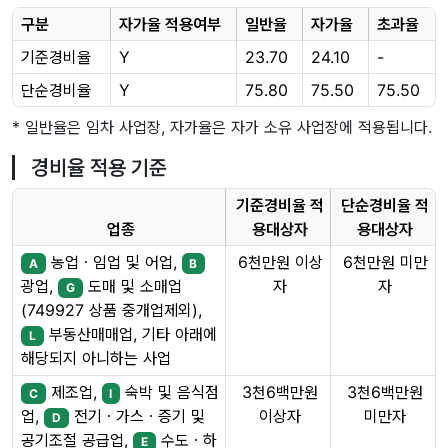
구분
자가율 적용여부
일반율
자가율
초과율
기준경비율
Y
23.70
24.10
-
단순경비율
Y
75.80
75.50
75.50
* 일반율은 임차 사업장, 자가율은 자가 소유 사업장에 적용됩니다.
경비율 적용 기준
기준경비율 적
단순경비율 적
업종
용대상자
용대상자
농업ㆍ임업 및 어업,
6천만원 이상
6천만원 미만
A
B
자
자
광업,
도매 및 소매업
G
(749927 상품 중개업제외),
부동산매매업, 기타 아래에
L
해당되지 아니하는 사업
제조업,
숙박 및 음식점
3천6백만원
3천6백만원
C
I
이상자
미만자
업,
전기ㆍ가스ㆍ증기 및
D
공기조절 공급업,
수도ㆍ하
E