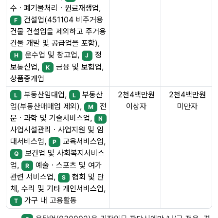
수ㆍ폐기물처리ㆍ원료재생업,
건설업(451104 비주거용
F
건물 건설업을 제외하고 주거용
건물 개발 및 공급업을 포함),
운수업 및 창고업,
정
H
J
보통신업,
금융 및 보험업,
K
상품중개업
부동산임대업,
부동산
2천4백만원
2천4백만원
L
L
이상자
미만자
업(부동산매매업 제외),
전
M
문ㆍ과학 및 기술서비스업,
N
사업시설관리ㆍ사업지원 및 임
대서비스업,
교육서비스업,
P
보건업 및 사회복지서비스
Q
업,
예술ㆍ스포츠 및 여가
R
관련 서비스업,
협회 및 단
S
체, 수리 및 기타 개인서비스업,
가구 내 고용활동
T