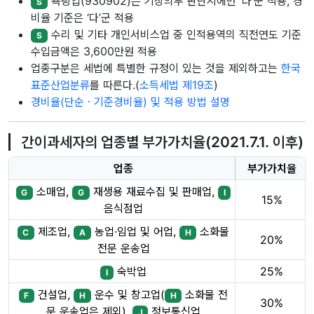
욕탕업(930902)은 기장의무 판단시에만 ‘나’군 적용, 경
S
비율 기준은 ‘다’군 적용
수리 및 기타 개인서비스업 중 인적용역의 직전연도 기준
S
수입금액은 3,600만원 적용
업종구분은 세법에 특별한 규정이 있는 것을 제외하고는
한국
표준산업분류
를 따른다.(
소득세법 제19조
)
경비율(단순ㆍ기준경비율) 및 적용 방법 설명
간이과세자의 업종별 부가가치율(2021.7.1. 이후)
업종
부가가치율
소매업,
재생용 재료수집 및 판매업,
G
G
I
15%
음식점업
제조업,
농업·임업 및 어업,
소화물
C
A
H
20%
전문 운송업
숙박업
25%
I
건설업,
운수 및 창고업(
소화물 전
F
H
H
30%
문 운송업은 제외),
정보통신업
J