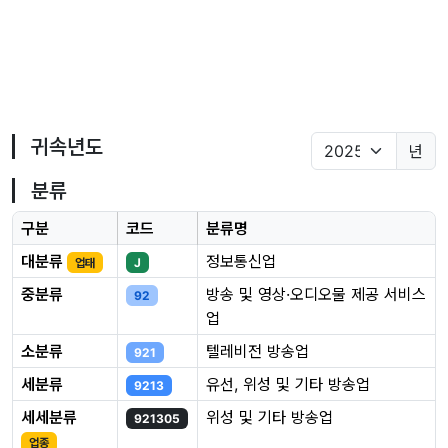
귀속년도
년
분류
구분
코드
분류명
대분류
정보통신업
업태
J
중분류
방송 및 영상·오디오물 제공 서비스
92
업
소분류
텔레비전 방송업
921
세분류
유선, 위성 및 기타 방송업
9213
세세분류
위성 및 기타 방송업
921305
업종