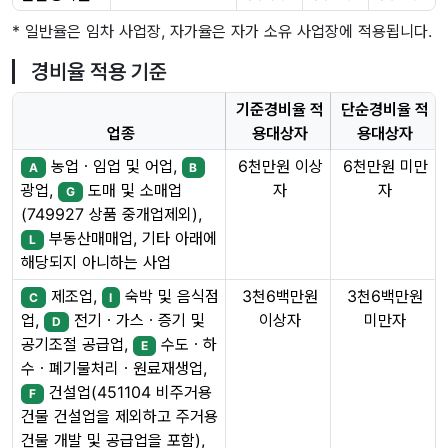
* 일반율은 임차 사업장, 자가율은 자가 소유 사업장에 적용됩니다.
경비율 적용 기준
기준경비율 적
단순경비율 적
업종
용대상자
용대상자
농업ㆍ임업 및 어업,
6천만원 이상
6천만원 미만
A
B
자
자
광업,
도매 및 소매업
G
(749927 상품 중개업제외),
부동산매매업, 기타 아래에
L
해당되지 아니하는 사업
제조업,
숙박 및 음식점
3천6백만원
3천6백만원
C
I
이상자
미만자
업,
전기ㆍ가스ㆍ증기 및
D
공기조절 공급업,
수도ㆍ하
E
수ㆍ폐기물처리ㆍ원료재생업,
건설업(451104 비주거용
F
건물 건설업을 제외하고 주거용
건물 개발 및 공급업을 포함),