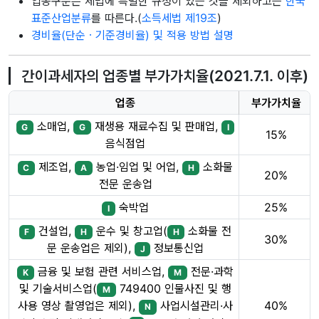
업종구분은 세법에 특별한 규정이 있는 것을 제외하고는
한국
표준산업분류
를 따른다.(
소득세법 제19조
)
경비율(단순ㆍ기준경비율) 및 적용 방법 설명
간이과세자의 업종별 부가가치율(2021.7.1. 이후)
업종
부가가치율
소매업,
재생용 재료수집 및 판매업,
G
G
I
15%
음식점업
제조업,
농업·임업 및 어업,
소화물
C
A
H
20%
전문 운송업
숙박업
25%
I
건설업,
운수 및 창고업(
소화물 전
F
H
H
30%
문 운송업은 제외),
정보통신업
J
금융 및 보험 관련 서비스업,
전문·과학
K
M
및 기술서비스업(
749400 인물사진 및 행
M
40%
사용 영상 촬영업은 제외),
사업시설관리·사
N