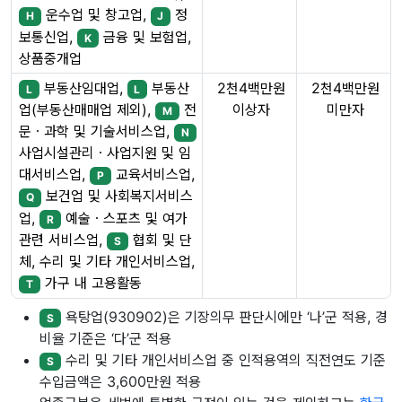
운수업 및 창고업,
정
H
J
보통신업,
금융 및 보험업,
K
상품중개업
부동산임대업,
부동산
2천4백만원
2천4백만원
L
L
이상자
미만자
업(부동산매매업 제외),
전
M
문ㆍ과학 및 기술서비스업,
N
사업시설관리ㆍ사업지원 및 임
대서비스업,
교육서비스업,
P
보건업 및 사회복지서비스
Q
업,
예술ㆍ스포츠 및 여가
R
관련 서비스업,
협회 및 단
S
체, 수리 및 기타 개인서비스업,
가구 내 고용활동
T
욕탕업(930902)은 기장의무 판단시에만 ‘나’군 적용, 경
S
비율 기준은 ‘다’군 적용
수리 및 기타 개인서비스업 중 인적용역의 직전연도 기준
S
수입금액은 3,600만원 적용