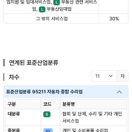
업지원 및 임대서비스업,
부동산 관련 서비스
L
업,
부동산임대업
L
그 밖의 서비스업
30%
연계된 표준산업분류
차
차수
표준산업분류 95211 자동차 종합 수리업
구분
코드
분류명
대분류
협회 및 단체, 수리 및 기타 개인
S
서비스업
중분류
개인 및 소비용품 수리업
95