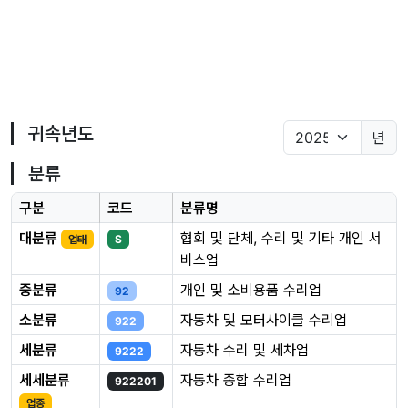
귀속년도
년
분류
구분
코드
분류명
대분류
협회 및 단체, 수리 및 기타 개인 서
업태
S
비스업
중분류
개인 및 소비용품 수리업
92
소분류
자동차 및 모터사이클 수리업
922
세분류
자동차 수리 및 세차업
9222
세세분류
자동차 종합 수리업
922201
업종