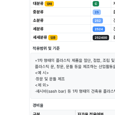
대분류
업태
C
중분류
25
소분류
252
세분류
2524
세세분류
업종
252400
적용범위 및 기준
◦1차 형태의 플라스틱 제품을 절단, 접합, 조립
플라스틱 문, 창문, 문틀 등을 제조하는 산업활동
<예 시>
·창문 및 문틀 제조
<제 외>
·새시바(sash bar) 등 1차 형태의 건축용 플라스
경비율
구분
자가율 적용여부