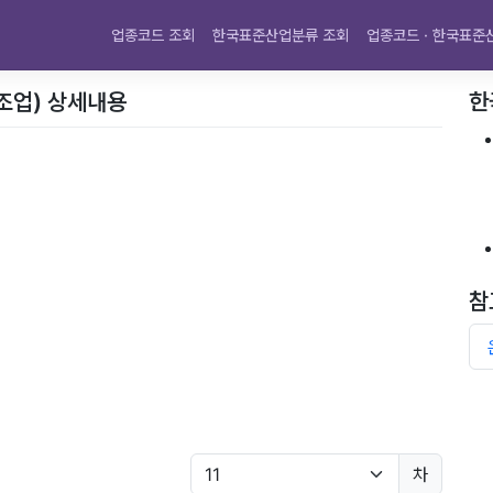
업종코드 조회
한국표준산업분류 조회
업종코드 · 한국표준
조업) 상세내용
한
참
차