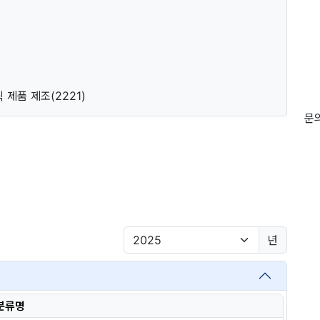
틱 제품 제조(2221)
문의
년
분류명