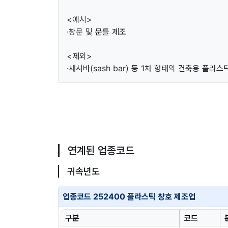
<예시>
·창문 및 문틀 제조
<제외>
·새시바(sash bar) 등 1차 형태의 건축용 플라스
연계된 업종코드
귀속년도
업종코드 252400 플라스틱 창호 제조업
구분
코드