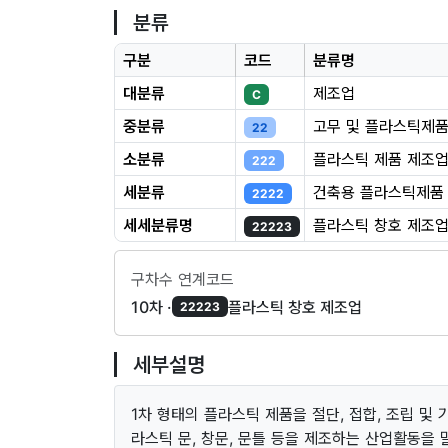
분류
구분
코드
분류명
대분류
제조업
C
중분류
고무 및 플라스틱제품
22
소분류
플라스틱 제품 제조
222
세분류
건축용 플라스틱제품
2222
세세분류명
플라스틱 창호 제조
22223
구차수 연계코드
10차 ·
플라스틱 창호 제조업
22223
세부설명
1차 형태의 플라스틱 제품을 절단, 접합, 조립 및
라스틱 문, 창문, 문틀 등을 제조하는 산업활동을 