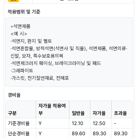
적용범위 및 기준
◦석면제품
<예 시>
·석면지, 판지 및 펠트
·석면혼합물, 방적석면(석면사 및 직물), 석면제품, 석면의류·
신발, 모자, 특수보호용의복
·석면제크러치 훼이싱, 브레이크라이닝 및 패드
·그래파이트
·가스킷, 전기절연재료, 전해포
경비율
자가율 적용여
구분
부
일반율
자가율
초과율
기준경비율
Y
12.10
12.50
-
단순경비율
Y
89.60
89.30
89.30