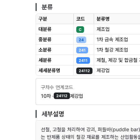
분류
구분
코드
분류명
대분류
제조업
C
중분류
1차 금속 제조업
24
소분류
1차 철강 제조업
241
세분류
제철, 제강 및 합금철
2411
세세분류명
제강업
24112
구차수 연계코드
10차 ·
제강업
24112
세부설명
선철, 고철을 처리하여 강괴, 퍼들바(puddle bar),
는 반제품 상태의 철강 재료를 제조하는 산업활동을