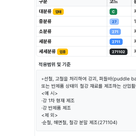
구분
코드
대분류
업태
C
중분류
27
소분류
271
세분류
2711
세세분류
업종
271102
적용범위 및 기준
◦선철, 고철을 처리하여 강괴, 퍼들바(puddle bar
또는 반제품 상태의 철강 재료를 제조하는 산업활
<예 시>
·강 1차 형재 제조
·강 반제품 제조
<제 외>
·순철, 해면철, 철강 분말 제조(271104)