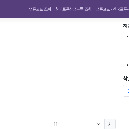
업종코드 조회
한국표준산업분류 조회
업종코드 · 한국표준
한
참
차