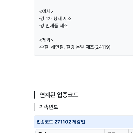
<예시>
·강 1차 형재 제조
·강 반제품 제조
<제외>
·순철, 해면철, 철강 분말 제조(24119)
연계된 업종코드
귀속년도
업종코드 271102 제강업