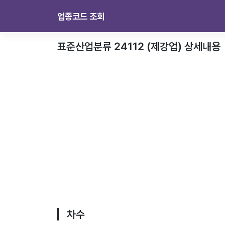
업종코드 조회
표준산업분류 24112 (제강업) 상세내용
차수