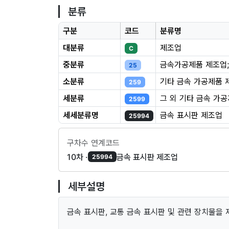
분류
구분
코드
분류명
대분류
제조업
C
중분류
금속가공제품 제조업;
25
소분류
기타 금속 가공제품 
259
세분류
그 외 기타 금속 가
2599
세세분류명
금속 표시판 제조업
25994
구차수 연계코드
10차 ·
금속 표시판 제조업
25994
세부설명
금속 표시판, 교통 금속 표시판 및 관련 장치물을