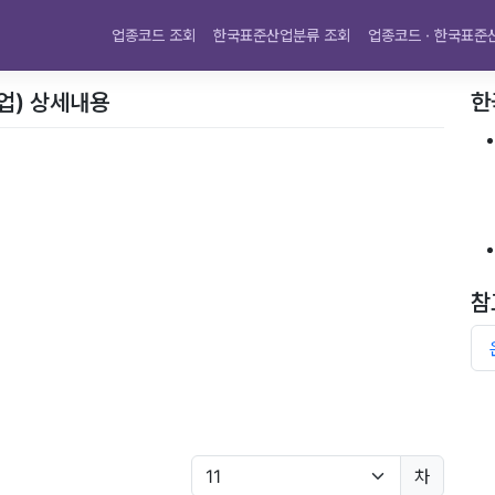
업종코드 조회
한국표준산업분류 조회
업종코드 · 한국표준
업) 상세내용
한
참
차