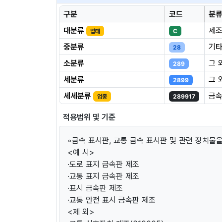
구분
코드
분
대분류
제
업태
C
중분류
기타
28
소분류
그 
289
세분류
그 
2899
세세분류
금속
업종
289917
적용범위 및 기준
◦금속 표시판, 교통 금속 표시판 및 관련 장치물
<예 시>
·도로 표지 금속판 제조
·교통 표지 금속판 제조
·표시 금속판 제조
·교통 안전 표시 금속판 제조
<제 외>