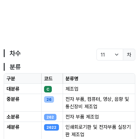
차수
차
분류
구분
코드
분류명
대분류
제조업
C
중분류
전자 부품, 컴퓨터, 영상, 음향 및
26
통신장비 제조업
소분류
전자 부품 제조업
262
세분류
인쇄회로기판 및 전자부품 실장기
2622
판 제조업