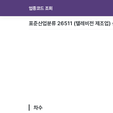
업종코드 조회
표준산업분류 26511 (텔레비전 제조업)
차수