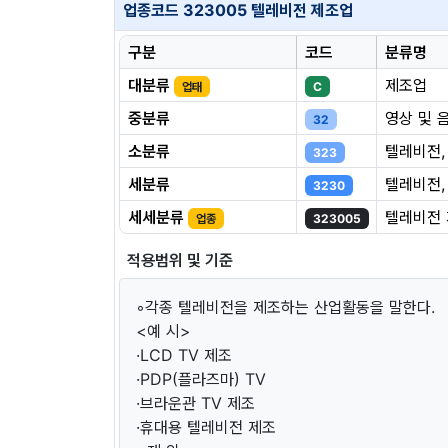
업종코드 323005 텔레비전 제조업
구분
코드
분류명
대분류
제조업
업태
C
중분류
영상 및 
32
소분류
텔레비전,
323
세분류
텔레비전,
3230
세세분류
텔레비전
업종
323005
적용범위 및 기준
◦각종 텔레비전을 제조하는 산업활동을 말한다.
<예 시>
·LCD TV 제조
·PDP(플라즈마) TV
·브라운관 TV 제조
·휴대용 텔레비전 제조