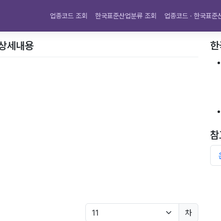
업종코드 조회
한국표준산업분류 조회
업종코드 · 한국표준
 상세내용
한
참
차