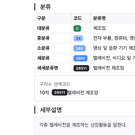
분류
구분
코드
분류명
대분류
제조업
C
중분류
전자 부품, 컴퓨터, 
26
소분류
영상 및 음향 기기 제
265
세분류
텔레비전, 비디오 및 
2651
세세분류명
텔레비전 제조업
26511
구차수 연계코드
10차 ·
텔레비전 제조업
26511
세부설명
각종 텔레비전을 제조하는 산업활동을 말한다.