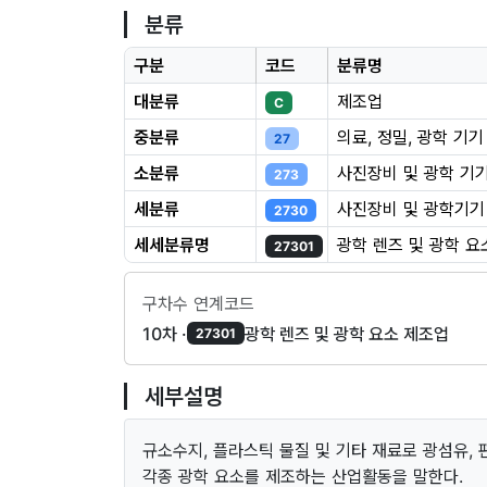
분류
구분
코드
분류명
대분류
제조업
C
중분류
의료, 정밀, 광학 기
27
소분류
사진장비 및 광학 기
273
세분류
사진장비 및 광학기기
2730
세세분류명
광학 렌즈 및 광학 요
27301
구차수 연계코드
10차 ·
광학 렌즈 및 광학 요소 제조업
27301
세부설명
규소수지, 플라스틱 물질 및 기타 재료로 광섬유,
각종 광학 요소를 제조하는 산업활동을 말한다.