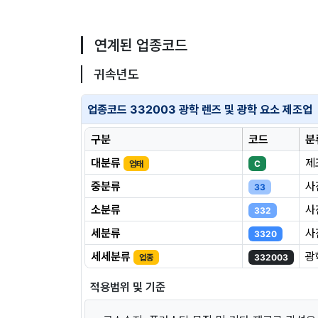
연계된 업종코드
귀속년도
업종코드 332003 광학 렌즈 및 광학 요소 제조업
구분
코드
분
대분류
제
업태
C
중분류
사
33
소분류
사
332
세분류
사
3320
세세분류
광
업종
332003
적용범위 및 기준