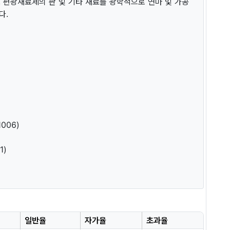
, 편광재료제의 판 및 기타 재료를 광학적으로 연마 및 가공
다.
006)
1)
일반율
자가율
초과율