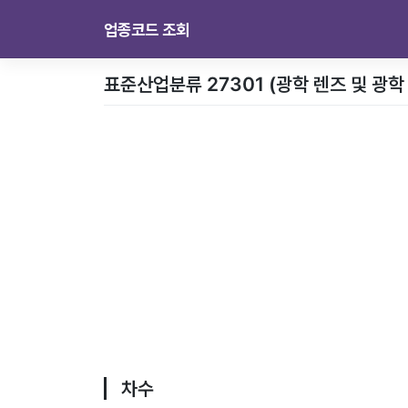
업종코드 조회
표준산업분류 27301 (광학 렌즈 및 광
차수