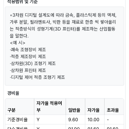
적용범위 및 기준
◦3차원 디지털 설계도에 따라 금속, 플라스틱제 등의 액체,
가루 분말, 필라멘트사, 박판 등을 재료로 한층 씩 쌓아올리
는 적층방식의 성형기계(3D 프린터)를 제조하는 산업활동
을 말한다.
<예 시>
·쾌속 조형장비 제조
·적층 제조장비 제조
·삼차원(3D) 조형기 제조
·삼차원 프린터 제조
·디지털 제어 적층 조형기 제조
경비율
자가율 적용여
구분
부
일반율
자가율
초과율
기준경비율
Y
9.60
10.00
-
단순경비율
Y
91.90
91.60
91.60