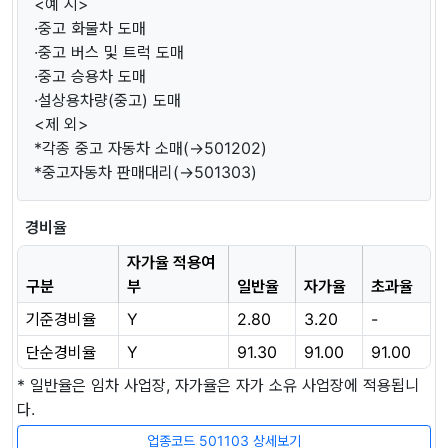
<예 시>
·중고 화물차 도매
·중고 버스 및 트럭 도매
·중고 승용차 도매
·설상용차량(중고) 도매
<제 외>
*각종 중고 자동차 소매(→501202)
*중고자동차 판매대리(→501303)
경비율
자가율 적용여
구분
부
일반율
자가율
초과율
기준경비율
Y
2.80
3.20
-
단순경비율
Y
91.30
91.00
91.00
* 일반율은 임차 사업장, 자가율은 자가 소유 사업장에 적용됩니
다.
업종코드 501103 상세보기