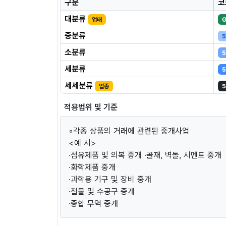
구분
코
대분류
업태
중분류
5
소분류
5
세분류
5
세세분류
업종
5
적용범위 및 기준
◦각종 상품의 거래에 관련된 중개사업
<예 시>
·섬유제품 및 의복 중개 ·골재, 벽돌, 시멘트 중개
·화학제품 중개
·과학용 기구 및 장비 중개
·철물 및 수공구 중개
·종합 무역 중개