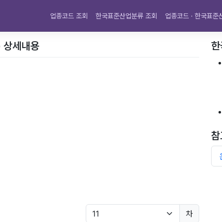
업종코드 조회
한국표준산업분류 조회
업종코드 · 한국표준
) 상세내용
한
참
차