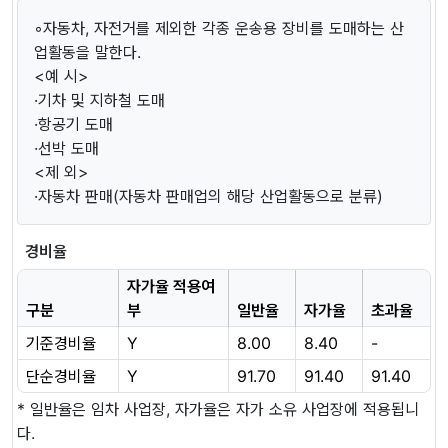
◦자동차, 자전거를 제외한 각종 운송용 장비를 도매하는 산
업활동을 말한다.
<예 시>
·기차 및 지하철 도매
·항공기 도매
·선박 도매
<제 외>
·자동차 판매(자동차 판매업의 해당 산업활동으로 분류)
경비율
자가율 적용여
구분
부
일반율
자가율
초과율
기준경비율
Y
8.00
8.40
-
단순경비율
Y
91.70
91.40
91.40
* 일반율은 임차 사업장, 자가율은 자가 소유 사업장에 적용됩니
다.