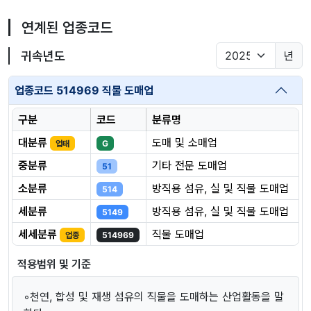
연계된 업종코드
귀속년도
년
업종코드 514969 직물 도매업
구분
코드
분류명
대분류
도매 및 소매업
업태
G
중분류
기타 전문 도매업
51
소분류
방직용 섬유, 실 및 직물 도매업
514
세분류
방직용 섬유, 실 및 직물 도매업
5149
세세분류
직물 도매업
업종
514969
적용범위 및 기준
◦천연, 합성 및 재생 섬유의 직물을 도매하는 산업활동을 말