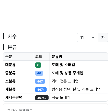
차수
차
분류
구분
코드
분류명
대분류
도매 및 소매업
G
중분류
도매 및 상품 중개업
46
소분류
기타 전문 도매업
467
세분류
방직용 섬유, 실 및 직물 도매업
4674
세세분류명
직물 도매업
46742
구차수 연계코드