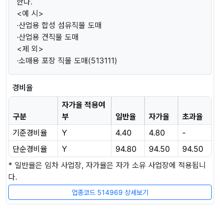
한다.
<예 시>
·산업용 합성 섬유직물 도매
·산업용 견직물 도매
<제 외>
·소매용 포장 직물 도매(513111)
경비율
자가율 적용여
구분
부
일반율
자가율
초과율
기준경비율
Y
4.40
4.80
-
단순경비율
Y
94.80
94.50
94.50
* 일반율은 임차 사업장, 자가율은 자가 소유 사업장에 적용됩니
다.
업종코드 514969 상세보기