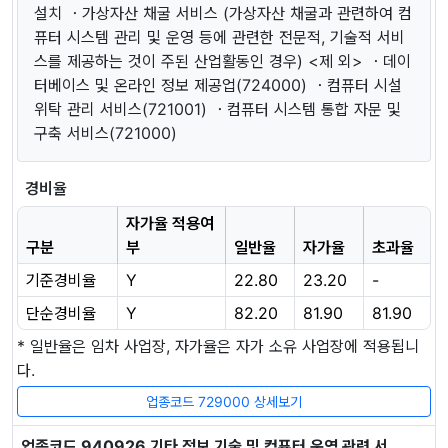
설치 ・가상자산 채굴 서비스 (가상자산 채굴과 관련하여 컴
퓨터 시스템 관리 및 운영 등에 관련한 전문적, 기술적 서비
스를 제공하는 것이 주된 산업활동인 경우) <제 외> ・데이
터베이스 및 온라인 정보 제공업(724000) ・컴퓨터 시설
위탁 관리 서비스(721001) ・컴퓨터 시스템 통합 자문 및
구축 서비스(721000)
경비율
자가율 적용여
구분
부
일반율
자가율
초과율
기준경비율
Y
22.80
23.20
-
단순경비율
Y
82.20
81.90
81.90
* 일반율은 임차 사업장, 자가율은 자가 소유 사업장에 적용됩니
다.
업종코드 729000 상세보기
업종코드 940926 기타 정보 기술 및 컴퓨터 운영 관련 서