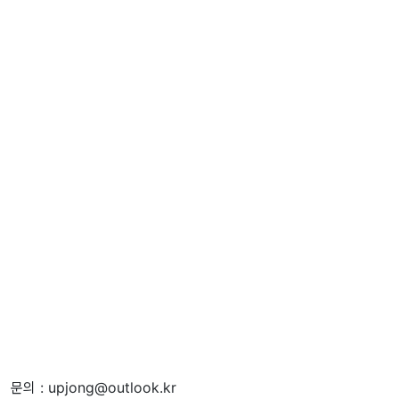
문의 : upjong@outlook.kr