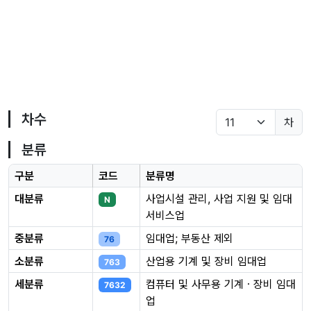
차수
차
분류
구분
코드
분류명
대분류
사업시설 관리, 사업 지원 및 임대
N
서비스업
중분류
임대업; 부동산 제외
76
소분류
산업용 기계 및 장비 임대업
763
세분류
컴퓨터 및 사무용 기계ㆍ장비 임대
7632
업