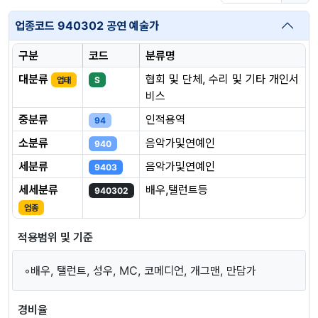
업종코드 940302 공연 예술가
구분
코드
분류명
대분류
협회 및 단체, 수리 및 기타 개인서
업태
S
비스
중분류
인적용역
94
소분류
음악가및연예인
940
세분류
음악가및연예인
9403
세세분류
배우,탤런트등
940302
업종
적용범위 및 기준
◦배우, 탤런트, 성우, MC, 코메디언, 개그맨, 만담가
경비율