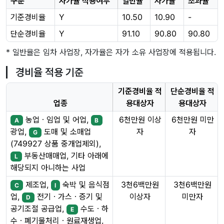
구분
자가율 적용여부
일반율
자가율
초과율
기준경비율
Y
10.50
10.90
-
단순경비율
Y
91.10
90.80
90.80
* 일반율은 임차 사업장, 자가율은 자가 소유 사업장에 적용됩니다.
경비율 적용 기준
기준경비율 적
단순경비율 적
업종
용대상자
용대상자
농업ㆍ임업 및 어업,
6천만원 이상
6천만원 미만
A
B
자
자
광업,
도매 및 소매업
G
(749927 상품 중개업제외),
부동산매매업, 기타 아래에
L
해당되지 아니하는 사업
제조업,
숙박 및 음식점
3천6백만원
3천6백만원
C
I
이상자
미만자
업,
전기ㆍ가스ㆍ증기 및
D
공기조절 공급업,
수도ㆍ하
E
수ㆍ폐기물처리ㆍ원료재생업,