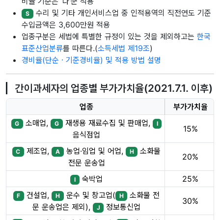
비율 기준은 ‘다’군 적용
수리 및 기타 개인서비스업 중 인적용역의 직전연도 기준
S
수입금액은 3,600만원 적용
업종구분은 세법에 특별한 규정이 있는 것을 제외하고는
한국
표준산업분류
를 따른다.(
소득세법 제19조
)
경비율(단순ㆍ기준경비율) 및 적용 방법 설명
간이과세자의 업종별 부가가치율(2021.7.1. 이후)
업종
부가가치율
소매업,
재생용 재료수집 및 판매업,
G
G
I
15%
음식점업
제조업,
농업·임업 및 어업,
소화물
C
A
H
20%
전문 운송업
숙박업
25%
I
건설업,
운수 및 창고업(
소화물 전
F
H
H
30%
문 운송업은 제외),
정보통신업
J