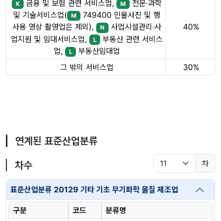
금융 및 보험 관련 서비스업,
전문·과학
K
M
및 기술서비스업(
749400 인물사진 및 행
M
40%
사용 영상 촬영업은 제외),
사업시설관리·사
N
업지원 및 임대서비스업,
부동산 관련 서비스
L
업,
부동산임대업
L
그 밖의 서비스업
30%
연계된 표준산업분류
차
차수
표준산업분류 20129 기타 기초 무기화학 물질 제조업
구분
코드
분류명