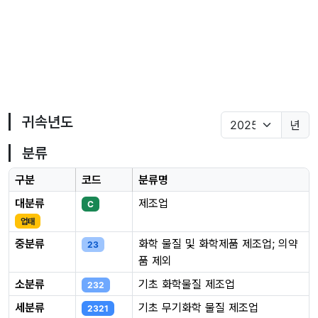
귀속년도
년
분류
구분
코드
분류명
대분류
제조업
C
업태
중분류
화학 물질 및 화학제품 제조업; 의약
23
품 제외
소분류
기초 화학물질 제조업
232
세분류
기초 무기화학 물질 제조업
2321