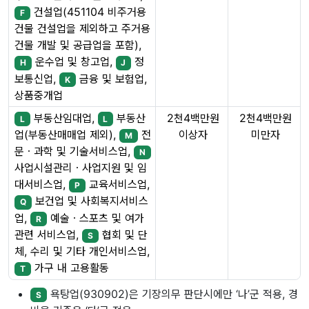
건설업(451104 비주거용
F
건물 건설업을 제외하고 주거용
건물 개발 및 공급업을 포함),
운수업 및 창고업,
정
H
J
보통신업,
금융 및 보험업,
K
상품중개업
부동산임대업,
부동산
2천4백만원
2천4백만원
L
L
이상자
미만자
업(부동산매매업 제외),
전
M
문ㆍ과학 및 기술서비스업,
N
사업시설관리ㆍ사업지원 및 임
대서비스업,
교육서비스업,
P
보건업 및 사회복지서비스
Q
업,
예술ㆍ스포츠 및 여가
R
관련 서비스업,
협회 및 단
S
체, 수리 및 기타 개인서비스업,
가구 내 고용활동
T
욕탕업(930902)은 기장의무 판단시에만 ‘나’군 적용, 경
S