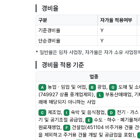
경비율
구분
자가율 적용여부
기준경비율
Y
단순경비율
Y
* 일반율은 임차 사업장, 자가율은 자가 소유 사업장
경비율 적용 기준
업종
농업ㆍ임업 및 어업,
광업,
도매 및 
A
B
G
(749927 상품 중개업제외),
부동산매매업, 기
L
래에 해당되지 아니하는 사업
제조업,
숙박 및 음식점업,
전기ㆍ가스
C
I
D
기 및 공기조절 공급업,
수도ㆍ하수ㆍ폐기물처
E
원료재생업,
건설업(451104 비주거용 건물 
F
을 제외하고 주거용 건물 개발 및 공급업을 포함),