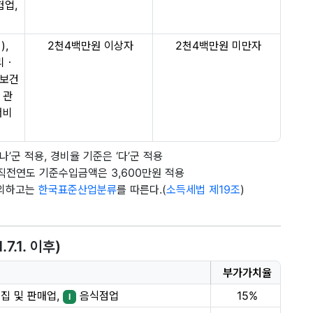
험업,
),
2천4백만원 이상자
2천4백만원 미만자
리ㆍ
보건
 관
서비
’군 적용, 경비율 기준은 ‘다’군 적용
직전연도 기준수입금액은 3,600만원 적용
제외하고는
한국표준산업분류
를 따른다.(
소득세법 제19조
)
.1. 이후)
부가가치율
집 및 판매업,
음식점업
15%
I