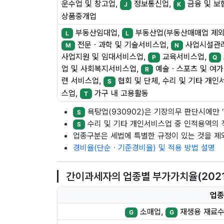
운수업 및 창고업,
정보통신업,
금융 및 보
J
K
상품중개업
부동산임대업,
부동산업(부동산매매업 제외
L
L
전문ㆍ과학 및 기술서비스업,
사업시설관
M
N
사업지원 및 임대서비스업,
교육서비스업,
P
Q
업 및 사회복지서비스업,
예술ㆍ스포츠 및 여가
R
련 서비스업,
협회 및 단체, 수리 및 기타 개인
S
스업,
가구 내 고용활동
T
욕탕업(930902)은 기장의무 판단시에만 ‘나
S
수리 및 기타 개인서비스업 중 인적용역의 
S
업종구분은 세법에 특별한 규정이 있는 것을 
경비율(단순ㆍ기준경비율) 및 적용 방법 설명
간이과세자의 업종별 부가가치율(2021.7
업종
소매업,
재생용 재료수
G
G