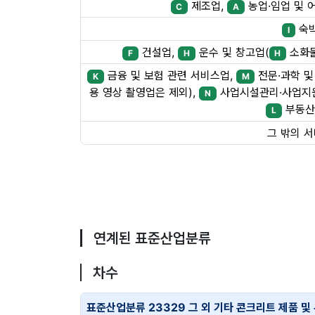
제조업,
농업·임업 및 
C
A
숙
I
건설업,
운수 및 창고업(
소화물
F
H
H
금융 및 보험 관련 서비스업,
전문·과학 및
K
M
용 영상 촬영업은 제외),
사업시설관리·사업지원
N
부동산
L
그 밖의 
연계된 표준산업분류
차수
표준산업분류 23329 그 외 기타 콘크리트 제품 및