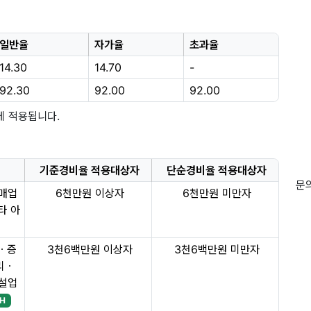
일반율
자가율
초과율
14.30
14.70
-
92.30
92.00
92.00
에 적용됩니다.
기준경비율 적용대상자
단순경비율 적용대상자
문의
소매업
6천만원 이상자
6천만원 미만자
타 아
ㆍ증
3천6백만원 이상자
3천6백만원 미만자
리ㆍ
건설업
H