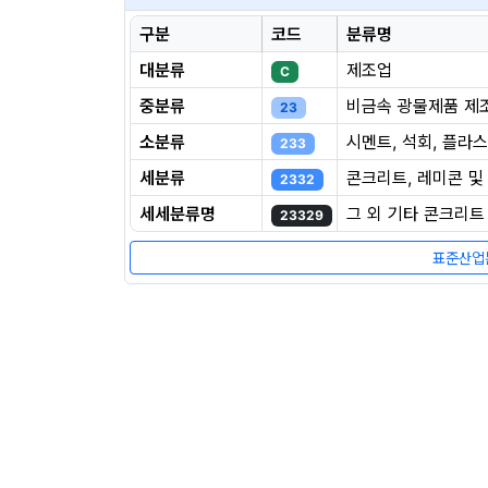
구분
코드
분류명
대분류
제조업
C
중분류
비금속 광물제품 제
23
소분류
시멘트, 석회, 플라
233
세분류
콘크리트, 레미콘 및
2332
세세분류명
그 외 기타 콘크리트
23329
표준산업분