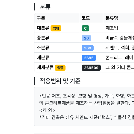
분류
구분
코드
분류명
대분류
제조업
업태
C
중분류
비금속 광물제
26
소분류
시멘트, 석회,
269
세분류
콘크리트, 레미
2695
세세분류
그 외 기타 콘
업종
269509
적용범위 및 기준
◦인공 어초, 조각상, 모형 및 형상, 가구, 화병, 
의 콘크리트제품을 제조하는 산업활동을 말한다. 
<제 외>
*기타 건축용 섬유 시멘트 제품(“택스”, 식물성 건