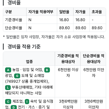
경비율
구분
자가율 적용여부
일반율
자가율
초과율
기준경비율
N
16.80
16.80
-
단순경비율
N
89.60
89.60
89.60
* 일반율은 임차 사업장, 자가율은 자가 소유 사업장에 적용됩니다.
경비율 적용 기준
기준경비율 적
단순경비율 적
업종
용대상자
용대상자
농업ㆍ임업 및 어업,
6천만원 이상
6천만원 미만
A
B
자
자
광업,
도매 및 소매업
G
(749927 상품 중개업제외),
부동산매매업, 기타 아래에
L
해당되지 아니하는 사업
제조업,
숙박 및 음식점
3천6백만원
3천6백만원
C
I
이상자
미만자
업,
전기ㆍ가스ㆍ증기 및
D