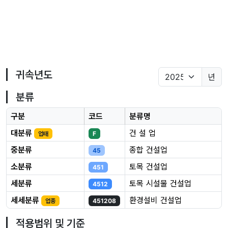
귀속년도
년
분류
구분
코드
분류명
대분류
건 설 업
업태
F
중분류
종합 건설업
45
소분류
토목 건설업
451
세분류
토목 시설물 건설업
4512
세세분류
환경설비 건설업
업종
451208
적용범위 및 기준