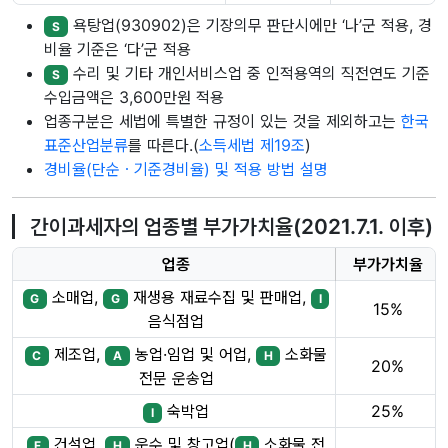
욕탕업(930902)은 기장의무 판단시에만 ‘나’군 적용, 경
S
비율 기준은 ‘다’군 적용
수리 및 기타 개인서비스업 중 인적용역의 직전연도 기준
S
수입금액은 3,600만원 적용
업종구분은 세법에 특별한 규정이 있는 것을 제외하고는
한국
표준산업분류
를 따른다.(
소득세법 제19조
)
경비율(단순ㆍ기준경비율) 및 적용 방법 설명
간이과세자의 업종별 부가가치율(2021.7.1. 이후)
업종
부가가치율
소매업,
재생용 재료수집 및 판매업,
G
G
I
15%
음식점업
제조업,
농업·임업 및 어업,
소화물
C
A
H
20%
전문 운송업
숙박업
25%
I
건설업,
운수 및 창고업(
소화물 전
F
H
H