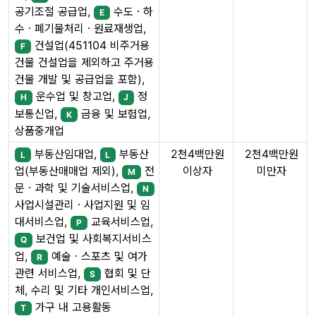
공기조절 공급업,
수도ㆍ하
E
수ㆍ폐기물처리ㆍ원료재생업,
건설업(451104 비주거용
F
건물 건설업을 제외하고 주거용
건물 개발 및 공급업을 포함),
운수업 및 창고업,
정
H
J
보통신업,
금융 및 보험업,
K
상품중개업
부동산임대업,
부동산
2천4백만원
2천4백만원
L
L
이상자
미만자
업(부동산매매업 제외),
전
M
문ㆍ과학 및 기술서비스업,
N
사업시설관리ㆍ사업지원 및 임
대서비스업,
교육서비스업,
P
보건업 및 사회복지서비스
Q
업,
예술ㆍ스포츠 및 여가
R
관련 서비스업,
협회 및 단
S
체, 수리 및 기타 개인서비스업,
가구 내 고용활동
T