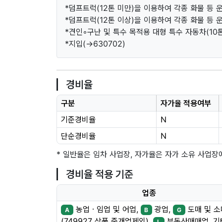
*덤프트럭(12톤 미만)을 이용하여 각종 화물 등 운
*덤프트럭(12톤 이상)을 이용하여 각종 화물 등 운
*견인◦구난 및 특수 목적용 대형 특수 자동차(10톤
*지입(→630702)
경비율
구분
자가율 적용여부
기준경비율
N
단순경비율
N
* 일반율은 임차 사업장, 자가율은 자가 소유 사업장
경비율 적용 기준
업종
농업ㆍ임업 및 어업,
광업,
도매 및 
A
B
G
(749927 상품 중개업제외),
부동산매매업, 기
L