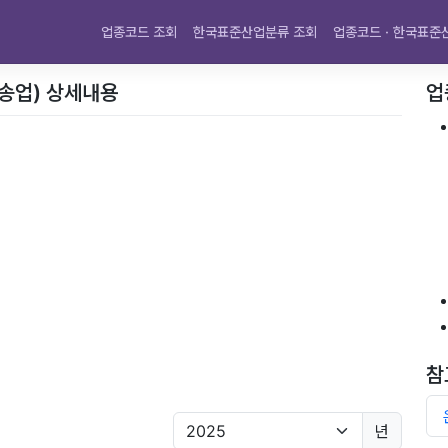
업종코드 조회
한국표준산업분류 조회
업종코드 · 한국표준
운송업) 상세내용
업
참
년