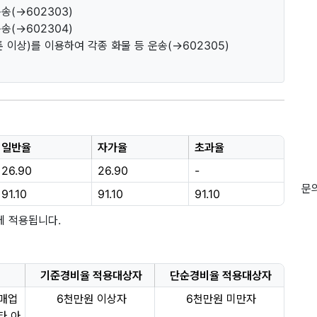
송(→602303)
송(→602304)
 이상)를 이용하여 각종 화물 등 운송(→602305)
일반율
자가율
초과율
26.90
26.90
-
문의
91.10
91.10
91.10
에 적용됩니다.
기준경비율 적용대상자
단순경비율 적용대상자
소매업
6천만원 이상자
6천만원 미만자
타 아