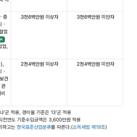
ㆍ증
3천6백만원 이상자
3천6백만원 미만자
리ㆍ
건설업
H
험업,
),
2천4백만원 이상자
2천4백만원 미만자
리ㆍ
보건
 관
서비
’군 적용, 경비율 기준은 ‘다’군 적용
직전연도 기준수입금액은 3,600만원 적용
제외하고는
한국표준산업분류
를 따른다.(
소득세법 제19조
)