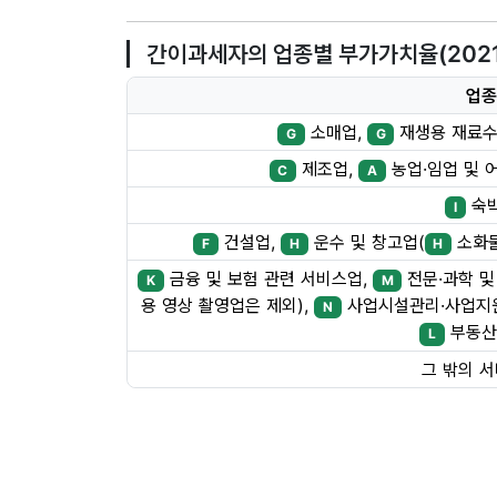
간이과세자의 업종별 부가가치율(2021.7
업종
소매업,
재생용 재료수
G
G
제조업,
농업·임업 및 
C
A
숙
I
건설업,
운수 및 창고업(
소화물
F
H
H
금융 및 보험 관련 서비스업,
전문·과학 및
K
M
용 영상 촬영업은 제외),
사업시설관리·사업지원
N
부동산
L
그 밖의 