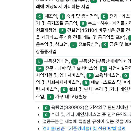
래에 해당되지 아니하는 사업
제조업,
숙박 및 음식점업,
전기ㆍ가스
C
I
D
기 및 공기조절 공급업,
수도ㆍ하수ㆍ폐기물처
E
원료재생업,
건설업(451104 비주거용 건물 
F
을 제외하고 주거용 건물 개발 및 공급업을 포함),
운수업 및 창고업,
정보통신업,
금융 및 보
J
K
상품중개업
부동산임대업,
부동산업(부동산매매업 제외
L
L
전문ㆍ과학 및 기술서비스업,
사업시설관
M
N
사업지원 및 임대서비스업,
교육서비스업,
P
Q
업 및 사회복지서비스업,
예술ㆍ스포츠 및 여가
R
련 서비스업,
협회 및 단체, 수리 및 기타 개인
S
스업,
가구 내 고용활동
T
욕탕업(930902)은 기장의무 판단시에만 ‘나
S
수리 및 기타 개인서비스업 중 인적용역의 
S
업종구분은 세법에 특별한 규정이 있는 것을 
경비율(단순ㆍ기준경비율) 및 적용 방법 설명