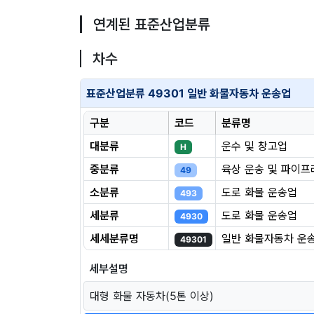
연계된 표준산업분류
차수
표준산업분류 49301 일반 화물자동차 운송업
구분
코드
분류명
대분류
운수 및 창고업
H
중분류
육상 운송 및 파이프
49
소분류
도로 화물 운송업
493
세분류
도로 화물 운송업
4930
세세분류명
일반 화물자동차 운
49301
세부설명
대형 화물 자동차(5톤 이상)