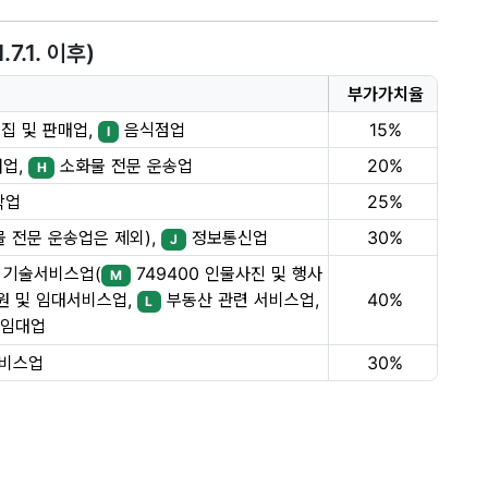
.1. 이후)
부가가치율
집 및 판매업,
음식점업
15%
I
어업,
소화물 전문 운송업
20%
H
박업
25%
 전문 운송업은 제외),
정보통신업
30%
J
 기술서비스업(
749400 인물사진 및 행사
M
40%
 및 임대서비스업,
부동산 관련 서비스업,
L
임대업
서비스업
30%