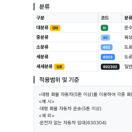
분류
구분
코드
분
대분류
운수
업태
H
중분류
육상
60
소분류
도로
602
세분류
도로
6023
세세분류
일반
업종
602302
적용범위 및 기준
◦대형 화물 자동차(5톤 이상)를 이용하여 각종 
<예 시>
·대형 화물 자동차 운송(5톤 이상)
<제 외>
·운전자 없는 자동차 임대(630304)