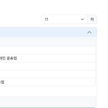
차
라인 운송업
송업